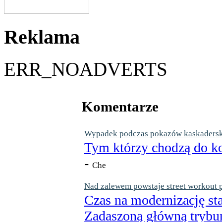
Reklama
ERR_NOADVERTS
Komentarze
Wypadek podczas pokazów kaskaderskic
Tym którzy chodzą do ko
-
Che
Nad zalewem powstaje street workout 
Czas na modernizację st
Zadaszoną główną trybun