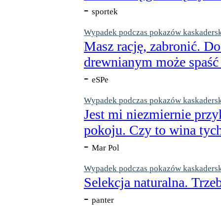
-
sportek
Wypadek podczas pokazów kaskaderskic
Masz rację, zabronić. Do
drewnianym może spaść n
-
eSPe
Wypadek podczas pokazów kaskaderskic
Jest mi niezmiernie przy
pokoju. Czy to wina tych
-
Mar Pol
Wypadek podczas pokazów kaskaderskic
Selekcja naturalna. Trzeb
-
panter