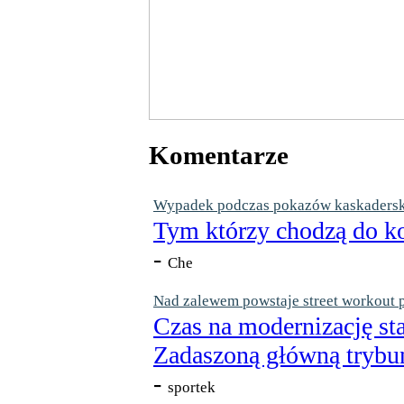
Komentarze
Wypadek podczas pokazów kaskaderskic
Tym którzy chodzą do ko
-
Che
Nad zalewem powstaje street workout 
Czas na modernizację st
Zadaszoną główną trybun
-
sportek