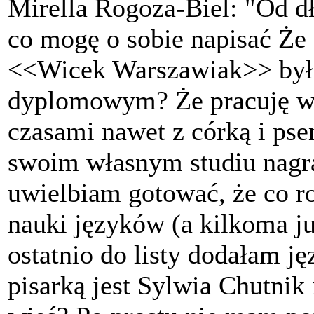
Mirella Rogoza-Biel: "Od dł
co mogę o sobie napisać Że
<<Wicek Warszawiak>> był
dyplomowym? Że pracuję w 
czasami nawet z córką i pse
swoim własnym studiu nagra
uwielbiam gotować, że co ro
nauki języków (a kilkoma j
ostatnio do listy dodałam j
pisarką jest Sylwia Chutnik