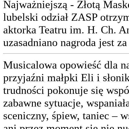
Najważniejszą - Złotą Mask
lubelski odział ZASP otrzym
aktorka Teatru im. H. Ch. A
uzasadniano nagroda jest z
Musicalowa opowieść dla na
przyjaźni małpki Eli i słoni
trudności pokonuje się wspó
zabawne sytuacje, wspaniał
sceniczny, śpiew, taniec – w
ani przez moment się nie n