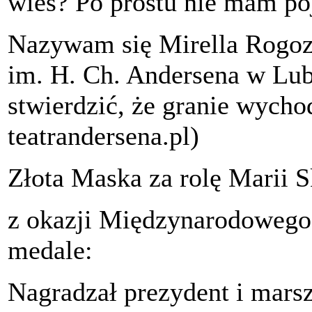
wieś? Po prostu nie mam poj
Nazywam się Mirella Rogoza
im. H. Ch. Andersena w Lub
stwierdzić, że granie wychod
teatrandersena.pl)
Złota Maska za rolę Marii 
z okazji Międzynarodowego D
medale:
Nagradzał prezydent i mars