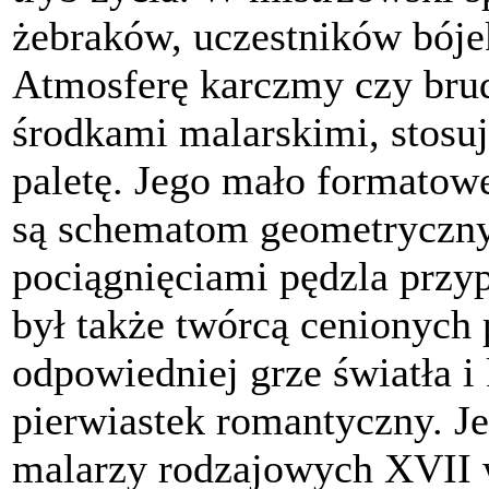
żebraków, uczestników bójek
Atmosferę karczmy czy brud
środkami malarskimi, stos
paletę. Jego mało formato
są schematom geometryczny
pociągnięciami pędzla przyp
był także twórcą cenionych 
odpowiedniej grze światła i
pierwiastek romantyczny. J
malarzy rodzajowych XVII 