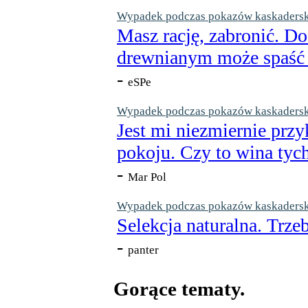
Wypadek podczas pokazów kaskaderskic
Masz rację, zabronić. Do
drewnianym może spaść n
-
eSPe
Wypadek podczas pokazów kaskaderskic
Jest mi niezmiernie przy
pokoju. Czy to wina tych
-
Mar Pol
Wypadek podczas pokazów kaskaderskic
Selekcja naturalna. Trzeb
-
panter
Gorące tematy.