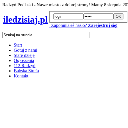
Radzyń Podlaski - Nasze miasto z dobrej strony! Mamy
8 sierpnia 2
iledzisiaj.pl
Zapomniałeś hasło?
Zarejestruj się!
Start
Gotuj z nami
Stare dzieje
Ogłoszenia
112 Radzyń
Babska Strefa
Kontakt