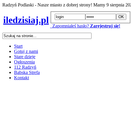
Radzyń Podlaski - Nasze miasto z dobrej strony! Mamy
9 sierpnia 2
iledzisiaj.pl
Zapomniałeś hasło?
Zarejestruj się!
Start
Gotuj z nami
Stare dzieje
Ogłoszenia
112 Radzyń
Babska Strefa
Kontakt