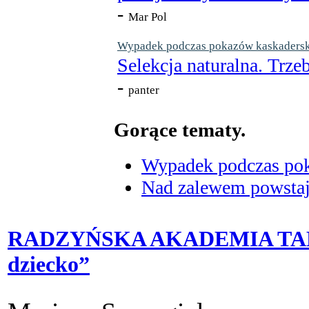
-
Mar Pol
Wypadek podczas pokazów kaskaderskic
Selekcja naturalna. Trzeb
-
panter
Gorące tematy.
Wypadek podczas poka
Nad zalewem powstaje
RADZYŃSKA AKADEMIA TAEKW
dziecko”