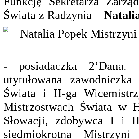
Funkcję Sekretarza Zarząd
Świata z Radzynia –
Natali
- posiadaczka 2’Dana.
utytułowana zawodniczka R
Świata i II-ga Wicemistr
Mistrzostwach Świata w H
Słowacji, zdobywca I i I
siedmiokrotna Mistrzyni 