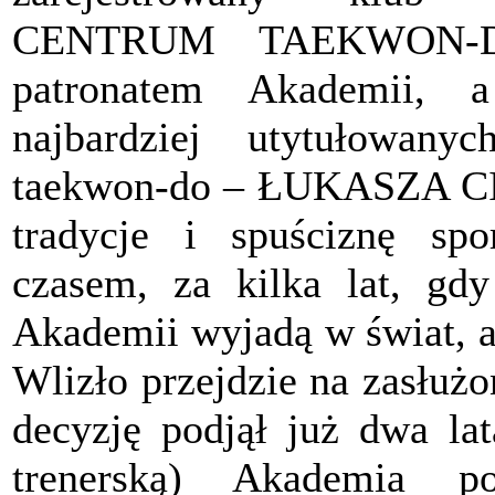
CENTRUM TAEKWON-DO
patronatem Akademii, 
najbardziej utytułowan
taekwon-do – ŁUKASZA CI
tradycje i spuściznę sp
czasem, za kilka lat, gdy
Akademii wyjadą w świat, a 
Wlizło przejdzie na zasłuż
decyzję podjął już dwa la
trenerską) Akademia p