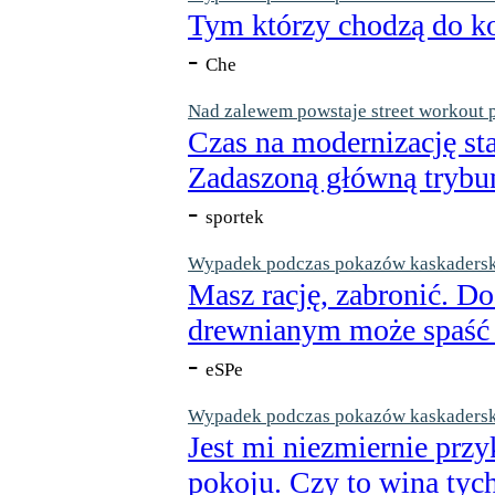
Tym którzy chodzą do ko
-
Che
Nad zalewem powstaje street workout 
Czas na modernizację st
Zadaszoną główną trybun
-
sportek
Wypadek podczas pokazów kaskaderskic
Masz rację, zabronić. Do
drewnianym może spaść n
-
eSPe
Wypadek podczas pokazów kaskaderskic
Jest mi niezmiernie przy
pokoju. Czy to wina tych