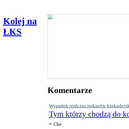
Kolej na
ŁKS
Komentarze
Wypadek podczas pokazów kaskaderskic
Tym którzy chodzą do ko
-
Che