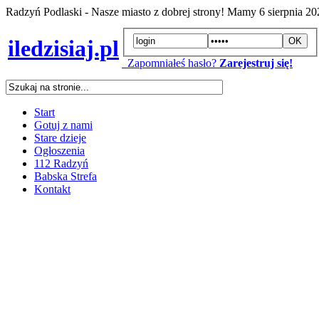
Radzyń Podlaski - Nasze miasto z dobrej strony! Mamy
6 sierpnia 2
iledzisiaj.pl
Zapomniałeś hasło?
Zarejestruj się!
Start
Gotuj z nami
Stare dzieje
Ogłoszenia
112 Radzyń
Babska Strefa
Kontakt