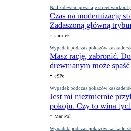
Nad zalewem powstaje street workout 
Czas na modernizację st
Zadaszoną główną trybun
-
sportek
Wypadek podczas pokazów kaskaderskic
Masz rację, zabronić. Do
drewnianym może spaść n
-
eSPe
Wypadek podczas pokazów kaskaderskic
Jest mi niezmiernie przy
pokoju. Czy to wina tych
-
Mar Pol
Wypadek podczas pokazów kaskaderskic