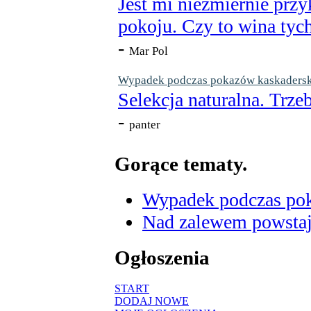
Jest mi niezmiernie przy
pokoju. Czy to wina tych
-
Mar Pol
Wypadek podczas pokazów kaskaderskic
Selekcja naturalna. Trzeb
-
panter
Gorące tematy.
Wypadek podczas poka
Nad zalewem powstaje
Ogłoszenia
START
DODAJ NOWE