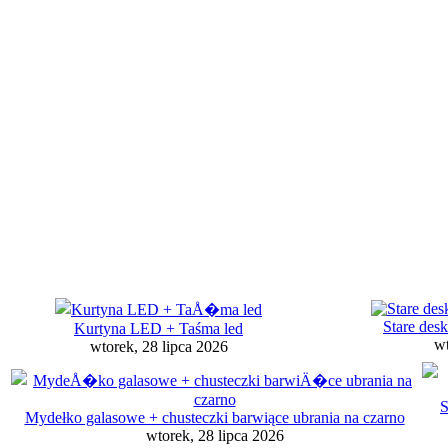
Stare desk
Kurtyna LED + Taśma led
wt
wtorek, 28 lipca 2026
S
Mydełko galasowe + chusteczki barwiące ubrania na czarno
wtorek, 28 lipca 2026