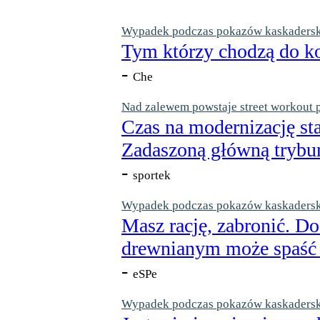
Wypadek podczas pokazów kaskaderskic
Tym którzy chodzą do ko
-
Che
Nad zalewem powstaje street workout 
Czas na modernizację st
Zadaszoną główną trybun
-
sportek
Wypadek podczas pokazów kaskaderskic
Masz rację, zabronić. Do
drewnianym może spaść n
-
eSPe
Wypadek podczas pokazów kaskaderskic