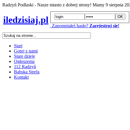
Radzyń Podlaski - Nasze miasto z dobrej strony! Mamy
9 sierpnia 2
iledzisiaj.pl
Zapomniałeś hasło?
Zarejestruj się!
Start
Gotuj z nami
Stare dzieje
Ogłoszenia
112 Radzyń
Babska Strefa
Kontakt