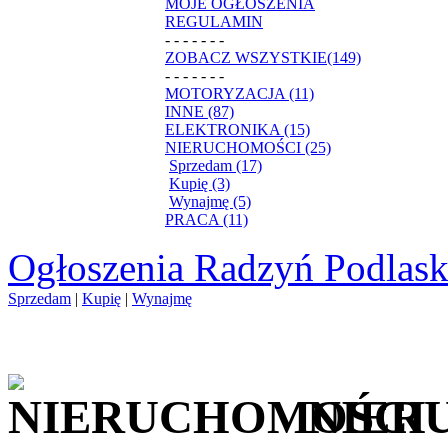
MOJE OGŁOSZENIA
REGULAMIN
- - - - - - -
ZOBACZ WSZYSTKIE(149)
- - - - - - -
MOTORYZACJA (11)
INNE (87)
ELEKTRONIKA (15)
NIERUCHOMOŚCI (25)
Sprzedam (17)
Kupię (3)
Wynajmę (5)
PRACA (11)
Ogłoszenia Radzyń Podlask
Sprzedam
|
Kupię
|
Wynajmę
NIER