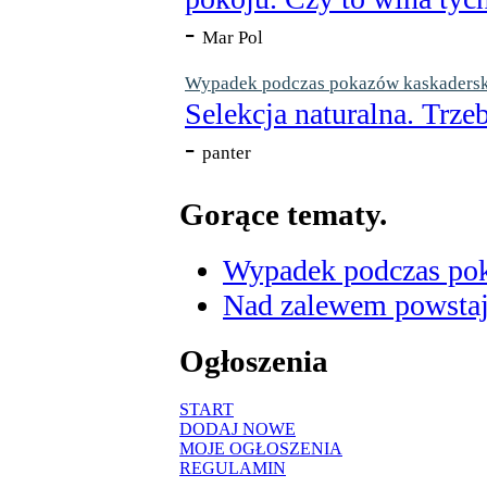
-
Mar Pol
Wypadek podczas pokazów kaskaderskic
Selekcja naturalna. Trzeb
-
panter
Gorące tematy.
Wypadek podczas poka
Nad zalewem powstaje
Ogłoszenia
START
DODAJ NOWE
MOJE OGŁOSZENIA
REGULAMIN