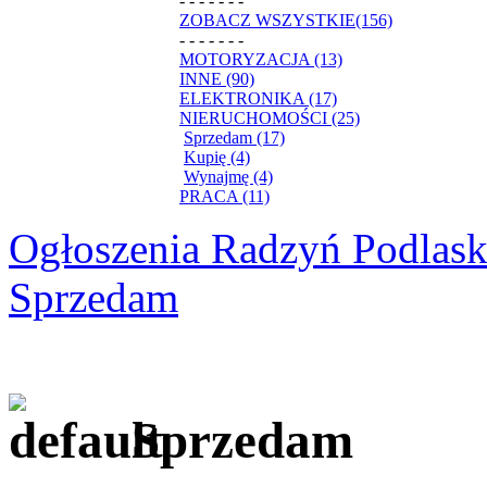
- - - - - - -
ZOBACZ WSZYSTKIE(156)
- - - - - - -
MOTORYZACJA (13)
INNE (90)
ELEKTRONIKA (17)
NIERUCHOMOŚCI (25)
Sprzedam (17)
Kupię (4)
Wynajmę (4)
PRACA (11)
Ogłoszenia Radzyń Podlask
Sprzedam
Sprzedam