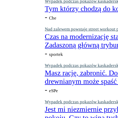
Wypadek podczas pokazów kaskaderskic
Tym którzy chodzą do ko
-
Che
Nad zalewem powstaje street workout 
Czas na modernizację st
Zadaszoną główną trybun
-
sportek
Wypadek podczas pokazów kaskaderskic
Masz rację, zabronić. Do
drewnianym może spaść n
-
eSPe
Wypadek podczas pokazów kaskaderskic
Jest mi niezmiernie przy
pokoju. Czy to wina tych