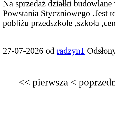
Na sprzedaż działki budowlane
Powstania Styczniowego .Jest to
pobliżu przedszkole ,szkoła ,cen
27-07-2026 od
radzyn1
Odsłony
<<
pierwsza
<
poprzedn