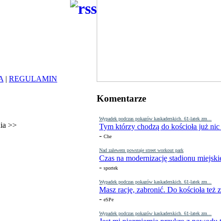
A
|
REGULAMIN
Komentarze
Wypadek podczas pokazów kaskaderskich. 61-latek zm...
ia
>>
Tym którzy chodzą do kościoła już nic
-
Che
Nad zalewem powstaje street workout park
Czas na modernizację stadionu miejski
-
sportek
Wypadek podczas pokazów kaskaderskich. 61-latek zm...
Masz rację, zabronić. Do kościoła też
-
eSPe
Wypadek podczas pokazów kaskaderskich. 61-latek zm...