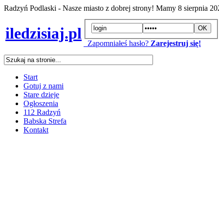
Radzyń Podlaski - Nasze miasto z dobrej strony! Mamy
8 sierpnia 2
iledzisiaj.pl
Zapomniałeś hasło?
Zarejestruj się!
Start
Gotuj z nami
Stare dzieje
Ogłoszenia
112 Radzyń
Babska Strefa
Kontakt