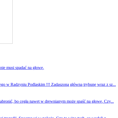
 nie musi spadać na głowę.
ego w Radzyniu Podlaskim !!! Zadaszoną główną trybunę wraz z sz...
 zabronić, bo cegła nawet w drewnianym może spaść na głowę. Czy...