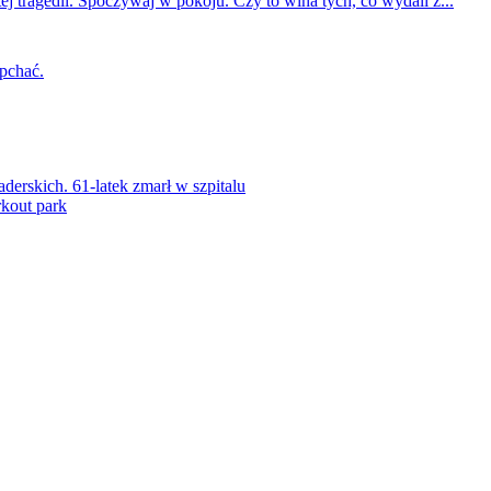
ej tragedii. Spoczywaj w pokoju. Czy to wina tych, co wydali z...
 pchać.
rskich. 61-latek zmarł w szpitalu
kout park