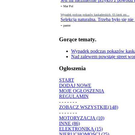
Jest mi niezmiernie przykro z powodu t
-
Mar Pol
Wypadek podczas pokazów kaskaderskich. 61-latek zm...
Selekcja naturalna. Trzeba było się nie
-
panter
Gorące tematy.
Wypadek podczas pokazów kaskade
Nad zalewem powstaje street wor
Ogłoszenia
START
DODAJ NOWE
MOJE OGŁOSZENIA
REGULAMIN
- - - - - - -
ZOBACZ WSZYSTKIE(148)
- - - - - - -
MOTORYZACJA (10)
INNE (86)
ELEKTRONIKA (15)
NIERUCHOMOŚCI (25)