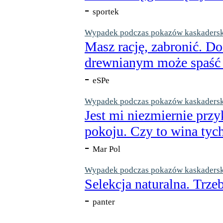
-
sportek
Wypadek podczas pokazów kaskaderskic
Masz rację, zabronić. Do
drewnianym może spaść n
-
eSPe
Wypadek podczas pokazów kaskaderskic
Jest mi niezmiernie przy
pokoju. Czy to wina tych
-
Mar Pol
Wypadek podczas pokazów kaskaderskic
Selekcja naturalna. Trzeb
-
panter