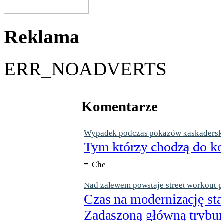
Reklama
ERR_NOADVERTS
Komentarze
Wypadek podczas pokazów kaskaderskic
Tym którzy chodzą do ko
-
Che
Nad zalewem powstaje street workout 
Czas na modernizację st
Zadaszoną główną trybun