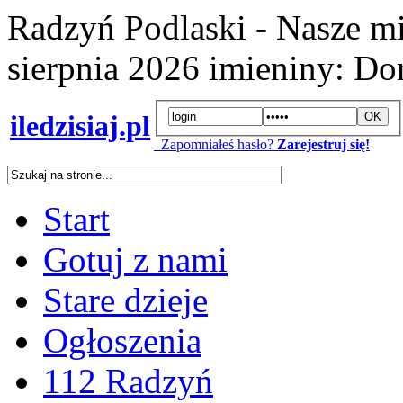
Radzyń Podlaski - Nasze mi
sierpnia 2026
imieniny:
Dor
iledzisiaj.pl
Zapomniałeś hasło?
Zarejestruj się!
Start
Gotuj z nami
Stare dzieje
Ogłoszenia
112 Radzyń