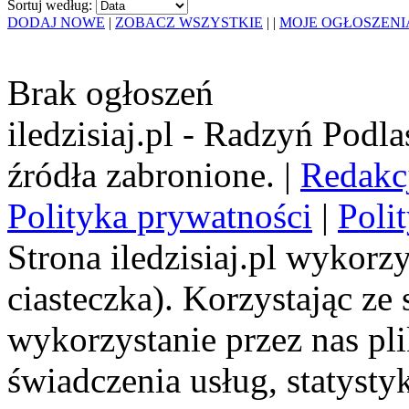
Sortuj według:
DODAJ NOWE
|
ZOBACZ WSZYSTKIE
|
|
MOJE OGŁOSZENI
Brak ogłoszeń
iledzisiaj.pl - Radzyń Podl
źródła zabronione. |
Redakc
Polityka prywatności
|
Poli
Strona iledzisiaj.pl wykorzy
ciasteczka). Korzystając ze
wykorzystanie przez nas pl
świadczenia usług, statyst