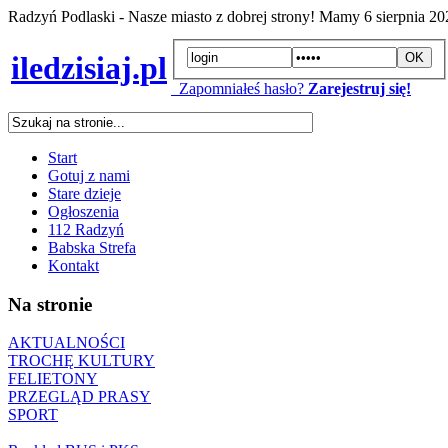
Radzyń Podlaski - Nasze miasto z dobrej strony! Mamy
6 sierpnia 2
iledzisiaj.pl
Zapomniałeś hasło?
Zarejestruj się!
Start
Gotuj z nami
Stare dzieje
Ogłoszenia
112 Radzyń
Babska Strefa
Kontakt
Na stronie
AKTUALNOŚCI
TROCHĘ KULTURY
FELIETONY
PRZEGLĄD PRASY
SPORT