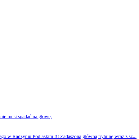
 nie musi spadać na głowę.
ego w Radzyniu Podlaskim !!! Zadaszoną główną trybunę wraz z sz...