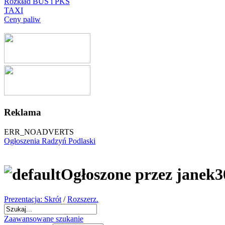
Rozkład BUS i PKS
TAXI
Ceny paliw
Reklama
ERR_NOADVERTS
Ogłoszenia Radzyń Podlaski
Ogłoszone przez janek
Prezentacja: Skrót
/
Rozszerz.
Zaawansowane szukanie