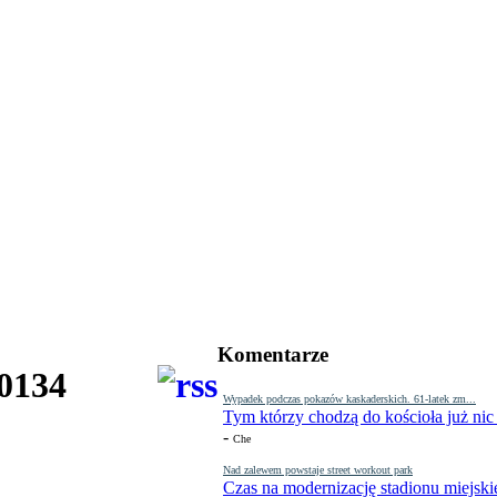
Komentarze
30134
Wypadek podczas pokazów kaskaderskich. 61-latek zm...
Tym którzy chodzą do kościoła już nic
-
Che
Nad zalewem powstaje street workout park
Czas na modernizację stadionu miejski