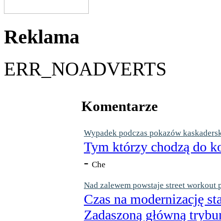
Reklama
ERR_NOADVERTS
Komentarze
Wypadek podczas pokazów kaskaderskic
Tym którzy chodzą do ko
-
Che
Nad zalewem powstaje street workout 
Czas na modernizację st
Zadaszoną główną trybun