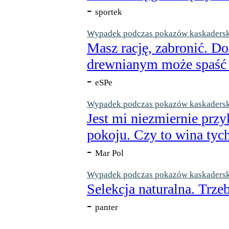
-
sportek
Wypadek podczas pokazów kaskaderskic
Masz rację, zabronić. Do
drewnianym może spaść n
-
eSPe
Wypadek podczas pokazów kaskaderskic
Jest mi niezmiernie przy
pokoju. Czy to wina tych
-
Mar Pol
Wypadek podczas pokazów kaskaderskic
Selekcja naturalna. Trzeb
-
panter