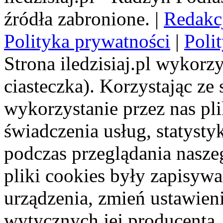
źródła zabronione. |
Redakc
Polityka prywatności
|
Poli
Strona iledzisiaj.pl wykorzy
ciasteczka). Korzystając ze
wykorzystanie przez nas pl
świadczenia usług, statyst
podczas przeglądania naszeg
pliki cookies były zapisyw
urządzenia, zmień ustawien
wytycznych jej producenta.