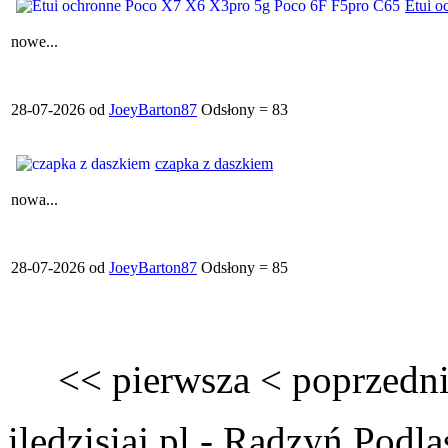
Etui 
nowe...
28-07-2026 od
JoeyBarton87
Odsłony = 83
czapka z daszkiem
nowa...
28-07-2026 od
JoeyBarton87
Odsłony = 85
<<
pierwsza
<
poprzedn
iledzisiaj.pl - Radzyń Podl