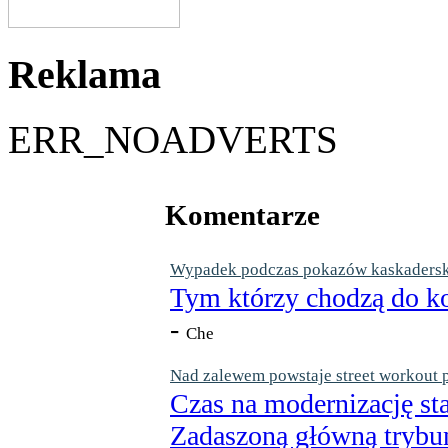
Reklama
ERR_NOADVERTS
Komentarze
Wypadek podczas pokazów kaskaderskic
Tym którzy chodzą do ko
-
Che
Nad zalewem powstaje street workout 
Czas na modernizację st
Zadaszoną główną trybun