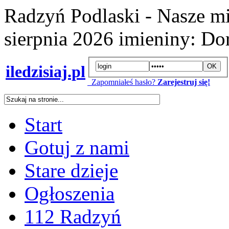
Radzyń Podlaski - Nasze mi
sierpnia 2026
imieniny:
Dor
iledzisiaj.pl
Zapomniałeś hasło?
Zarejestruj się!
Start
Gotuj z nami
Stare dzieje
Ogłoszenia
112 Radzyń