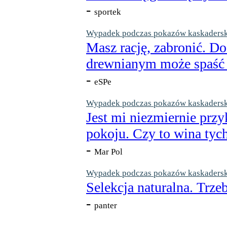
-
sportek
Wypadek podczas pokazów kaskaderskic
Masz rację, zabronić. Do
drewnianym może spaść n
-
eSPe
Wypadek podczas pokazów kaskaderskic
Jest mi niezmiernie przy
pokoju. Czy to wina tych
-
Mar Pol
Wypadek podczas pokazów kaskaderskic
Selekcja naturalna. Trzeb
-
panter