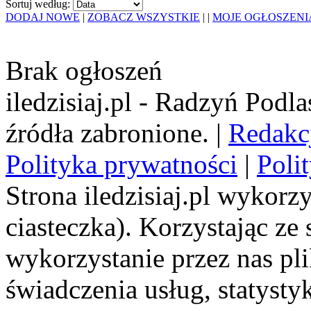
Sortuj według:
DODAJ NOWE
|
ZOBACZ WSZYSTKIE
|
|
MOJE OGŁOSZENI
Brak ogłoszeń
iledzisiaj.pl - Radzyń Podl
źródła zabronione. |
Redakc
Polityka prywatności
|
Poli
Strona iledzisiaj.pl wykorzy
ciasteczka). Korzystając ze
wykorzystanie przez nas pl
świadczenia usług, statyst