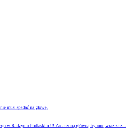
 nie musi spadać na głowę.
ego w Radzyniu Podlaskim !!! Zadaszoną główną trybunę wraz z sz...