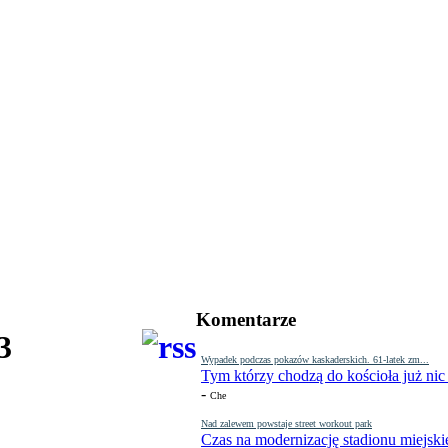
Komentarze
3
Wypadek podczas pokazów kaskaderskich. 61-latek zm...
Tym którzy chodzą do kościoła już nic
-
Che
Nad zalewem powstaje street workout park
Czas na modernizację stadionu miejski