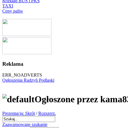
Rozkład BUS i PKS
TAXI
Ceny paliw
Reklama
ERR_NOADVERTS
Ogłoszenia Radzyń Podlaski
Ogłoszone przez kama8
Prezentacja: Skrót
/
Rozszerz.
Zaawansowane szukanie