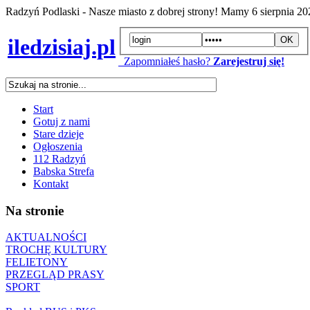
Radzyń Podlaski - Nasze miasto z dobrej strony! Mamy
6 sierpnia 2
iledzisiaj.pl
Zapomniałeś hasło?
Zarejestruj się!
Start
Gotuj z nami
Stare dzieje
Ogłoszenia
112 Radzyń
Babska Strefa
Kontakt
Na stronie
AKTUALNOŚCI
TROCHĘ KULTURY
FELIETONY
PRZEGLĄD PRASY
SPORT