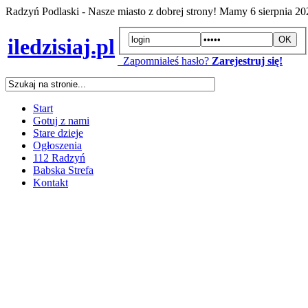
Radzyń Podlaski - Nasze miasto z dobrej strony! Mamy
6 sierpnia 2
iledzisiaj.pl
Zapomniałeś hasło?
Zarejestruj się!
Start
Gotuj z nami
Stare dzieje
Ogłoszenia
112 Radzyń
Babska Strefa
Kontakt