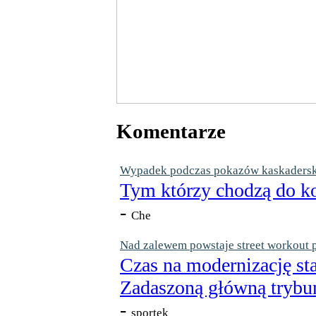
Komentarze
Wypadek podczas pokazów kaskaderskic
Tym którzy chodzą do ko
-
Che
Nad zalewem powstaje street workout 
Czas na modernizację st
Zadaszoną główną trybun
-
sportek