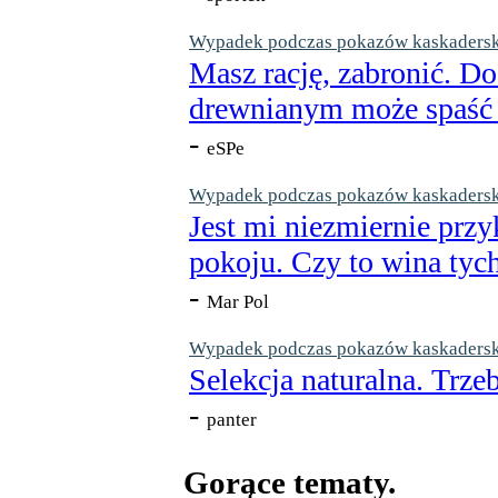
Wypadek podczas pokazów kaskaderskic
Masz rację, zabronić. Do
drewnianym może spaść n
-
eSPe
Wypadek podczas pokazów kaskaderskic
Jest mi niezmiernie przy
pokoju. Czy to wina tych
-
Mar Pol
Wypadek podczas pokazów kaskaderskic
Selekcja naturalna. Trzeb
-
panter
Gorące tematy.