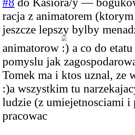
#8
do Kasiora/y
—
boguko
racja z animatorem (ktorym 
jeszcze lepszy bylby menad
animatorow
a co do etatu
pomyslu jak zagospodarowac 
Tomek ma i ktos uznal, ze 
:)a wszystkim tu narzekaja
ludzie (z umiejetnosciami i
pracowac