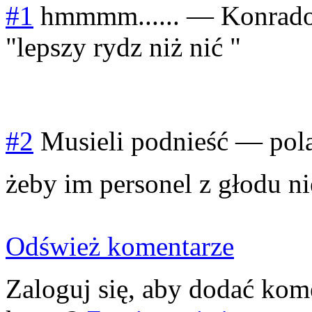
#1
hmmmm......
—
Konrad
"lepszy rydz niż nić "
#2
Musieli podnieść
—
pol
żeby im personel z głodu ni
Odśwież komentarze
Zaloguj się, aby dodać kom