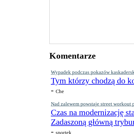
Komentarze
Wypadek podczas pokazów kaskaderskic
Tym którzy chodzą do ko
-
Che
Nad zalewem powstaje street workout 
Czas na modernizację st
Zadaszoną główną trybun
-
sportek