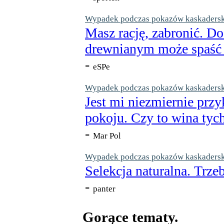
Wypadek podczas pokazów kaskaderskic
Masz rację, zabronić. Do
drewnianym może spaść n
-
eSPe
Wypadek podczas pokazów kaskaderskic
Jest mi niezmiernie przy
pokoju. Czy to wina tych
-
Mar Pol
Wypadek podczas pokazów kaskaderskic
Selekcja naturalna. Trzeb
-
panter
Gorące tematy.