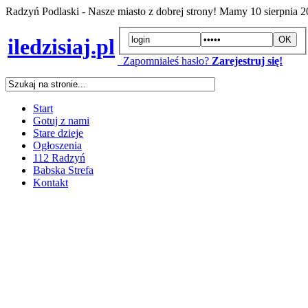
Radzyń Podlaski - Nasze miasto z dobrej strony! Mamy
10 sierpnia 
iledzisiaj.pl
Zapomniałeś hasło?
Zarejestruj się!
Start
Gotuj z nami
Stare dzieje
Ogłoszenia
112 Radzyń
Babska Strefa
Kontakt