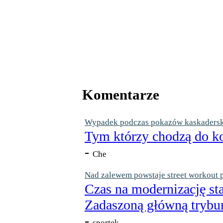
Komentarze
Wypadek podczas pokazów kaskaderskic
Tym którzy chodzą do ko
-
Che
Nad zalewem powstaje street workout 
Czas na modernizację st
Zadaszoną główną trybun
-
sportek