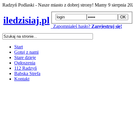
Radzyń Podlaski - Nasze miasto z dobrej strony! Mamy
9 sierpnia 2
iledzisiaj.pl
Zapomniałeś hasło?
Zarejestruj się!
Start
Gotuj z nami
Stare dzieje
Ogłoszenia
112 Radzyń
Babska Strefa
Kontakt