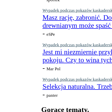
Wypadek podczas pokazów kaskaderskic
Masz rację, zabronić. Do
drewnianym może spaść n
-
eSPe
Wypadek podczas pokazów kaskaderskic
Jest mi niezmiernie przy
pokoju. Czy to wina tych
-
Mar Pol
Wypadek podczas pokazów kaskaderskic
Selekcja naturalna. Trzeb
-
panter
Gorące tematy.