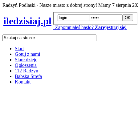
Radzyń Podlaski - Nasze miasto z dobrej strony! Mamy
7 sierpnia 2
iledzisiaj.pl
Zapomniałeś hasło?
Zarejestruj się!
Start
Gotuj z nami
Stare dzieje
Ogłoszenia
112 Radzyń
Babska Strefa
Kontakt