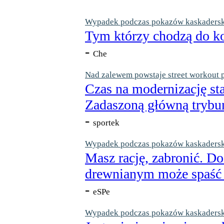
Wypadek podczas pokazów kaskaderskic
Tym którzy chodzą do ko
-
Che
Nad zalewem powstaje street workout 
Czas na modernizację st
Zadaszoną główną trybun
-
sportek
Wypadek podczas pokazów kaskaderskic
Masz rację, zabronić. Do
drewnianym może spaść n
-
eSPe
Wypadek podczas pokazów kaskaderskic