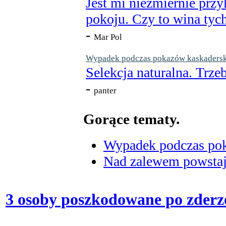
Jest mi niezmiernie przy
pokoju. Czy to wina tych
-
Mar Pol
Wypadek podczas pokazów kaskaderskic
Selekcja naturalna. Trzeb
-
panter
Gorące tematy.
Wypadek podczas poka
Nad zalewem powstaje
3 osoby poszkodowane po zder