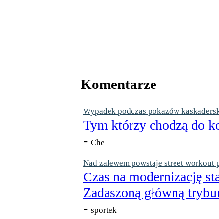
Komentarze
Wypadek podczas pokazów kaskaderskic
Tym którzy chodzą do ko
-
Che
Nad zalewem powstaje street workout 
Czas na modernizację st
Zadaszoną główną trybun
-
sportek