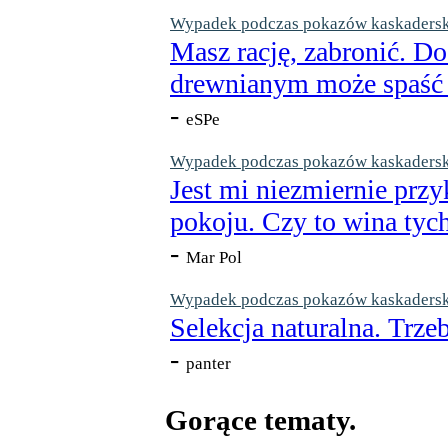
Wypadek podczas pokazów kaskaderskic
Masz rację, zabronić. Do
drewnianym może spaść n
-
eSPe
Wypadek podczas pokazów kaskaderskic
Jest mi niezmiernie przy
pokoju. Czy to wina tych
-
Mar Pol
Wypadek podczas pokazów kaskaderskic
Selekcja naturalna. Trzeb
-
panter
Gorące tematy.