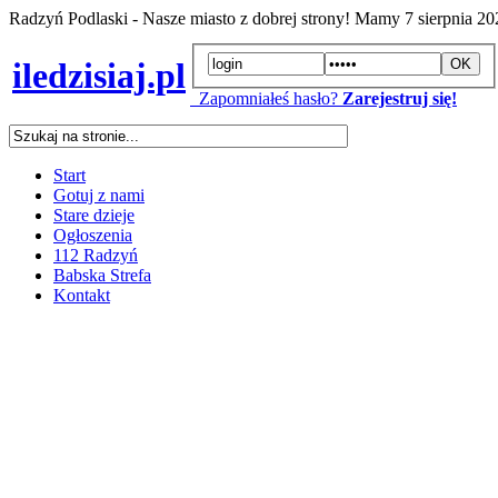
Radzyń Podlaski - Nasze miasto z dobrej strony! Mamy
7 sierpnia 2
iledzisiaj.pl
Zapomniałeś hasło?
Zarejestruj się!
Start
Gotuj z nami
Stare dzieje
Ogłoszenia
112 Radzyń
Babska Strefa
Kontakt