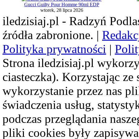
Gucci Guilty Pour Homme 90ml EDP
wtorek, 28 lipca 2026
iledzisiaj.pl - Radzyń Podl
źródła zabronione. |
Redakc
Polityka prywatności
|
Poli
Strona iledzisiaj.pl wykorzy
ciasteczka). Korzystając ze
wykorzystanie przez nas pl
świadczenia usług, statyst
podczas przeglądania naszeg
pliki cookies były zapisyw