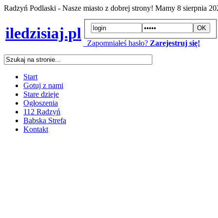
Radzyń Podlaski - Nasze miasto z dobrej strony! Mamy
8 sierpnia 2
iledzisiaj.pl
Zapomniałeś hasło?
Zarejestruj się!
Start
Gotuj z nami
Stare dzieje
Ogłoszenia
112 Radzyń
Babska Strefa
Kontakt