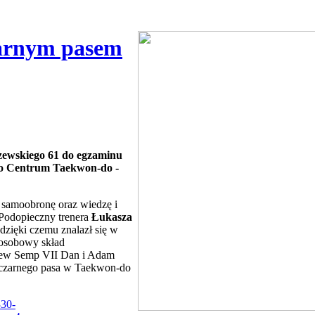
zarnym pasem
czewskiego 61 do egzaminu
go Centrum Taekwon-do -
 samoobronę oraz wiedzę i
 Podopieczny trenera
Łukasza
zięki czemu znalazł się w
oosobowy skład
niew Semp VII Dan i Adam
 czarnego pasa w Taekwon-do