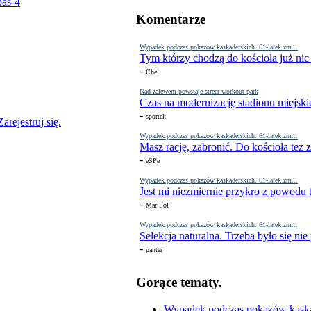
Komentarze
Wypadek podczas pokazów kaskaderskich. 61-latek zm...
Tym którzy chodzą do kościoła już nic
-
Che
Nad zalewem powstaje street workout park
Czas na modernizację stadionu miejski
-
sportek
Zarejestruj się.
Wypadek podczas pokazów kaskaderskich. 61-latek zm...
Masz rację, zabronić. Do kościoła też
-
eSPe
Wypadek podczas pokazów kaskaderskich. 61-latek zm...
Jest mi niezmiernie przykro z powodu t
-
Mar Pol
Wypadek podczas pokazów kaskaderskich. 61-latek zm...
Selekcja naturalna. Trzeba było się nie
-
panter
Gorące tematy.
Wypadek podczas pokazów kaskade