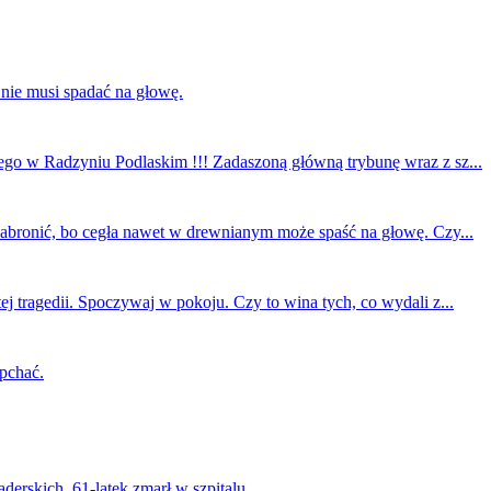
 nie musi spadać na głowę.
ego w Radzyniu Podlaskim !!! Zadaszoną główną trybunę wraz z sz...
 zabronić, bo cegła nawet w drewnianym może spaść na głowę. Czy...
ej tragedii. Spoczywaj w pokoju. Czy to wina tych, co wydali z...
 pchać.
rskich. 61-latek zmarł w szpitalu