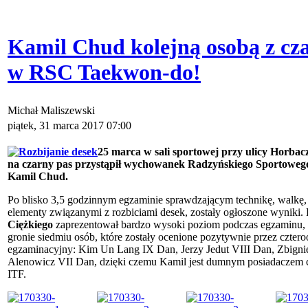
Kamil Chud kolejną osobą z c
w RSC Taekwon-do!
Michał Maliszewski
piątek, 31 marca 2017 07:00
25 marca w sali sportowej przy ulicy Horba
na czarny pas przystąpił wychowanek Radzyńskiego Sportowe
Kamil Chud.
Po blisko 3,5 godzinnym egzaminie sprawdzającym technikę, walkę,
elementy związanymi z rozbiciami desek, zostały ogłoszone wyniki.
Ciężkiego
zaprezentował bardzo wysoki poziom podczas egzaminu, d
gronie siedmiu osób, które zostały ocenione pozytywnie przez czter
egzaminacyjny: Kim Un Lang IX Dan, Jerzy Jedut VIII Dan, Zbig
Alenowicz VII Dan, dzięki czemu Kamil jest dumnym posiadaczem
ITF.