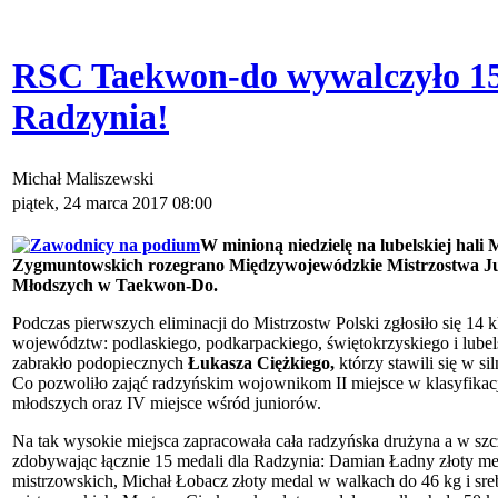
RSC Taekwon-do wywalczyło 15
Radzynia!
Michał Maliszewski
piątek, 24 marca 2017 08:00
W minioną niedzielę na lubelskiej hali
Zygmuntowskich rozegrano Międzywojewódzkie Mistrzostwa Ju
Młodszych w Taekwon-Do.
Podczas pierwszych eliminacji do Mistrzostw Polski zgłosiło się 14 
województw: podlaskiego, podkarpackiego, świętokrzyskiego i lube
zabrakło podopiecznych
Łukasza Ciężkiego,
którzy stawili się w s
Co pozwoliło zająć radzyńskim wojownikom II miejsce w klasyfikacj
młodszych oraz IV miejsce wśród juniorów.
Na tak wysokie miejsca zapracowała cała radzyńska drużyna a w szc
zdobywając łącznie 15 medali dla Radzynia: Damian Ładny złoty me
mistrzowskich, Michał Łobacz złoty medal w walkach do 46 kg i sre