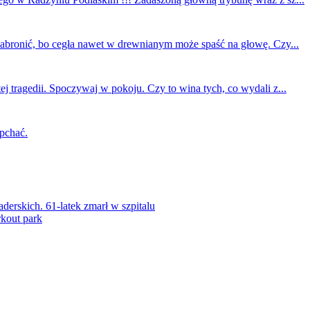
 zabronić, bo cegła nawet w drewnianym może spaść na głowę. Czy...
ej tragedii. Spoczywaj w pokoju. Czy to wina tych, co wydali z...
 pchać.
rskich. 61-latek zmarł w szpitalu
kout park