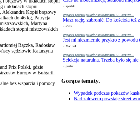
 i brązowy w układach stopni
-
 i układach stopni
sportek
g, Aleksandra Kopiś brązowy
Wypadek podczas pokazów kaskaderskich. 61-latek zm...
lkach do 46 kg, Patrycja
Masz rację, zabronić. Do kościoła też
 mistrzowskich, Martyna
-
eSPe
układach stopni mistrzowskich
Wypadek podczas pokazów kaskaderskich. 61-latek zm...
Jest mi niezmiernie przykro z powodu t
artłomiej Rączka, Radosław
-
Mar Pol
zyńscy sędziowie Katarzyna
Wypadek podczas pokazów kaskaderskich. 61-latek zm...
Selekcja naturalna. Trzeba było się nie
-
nd Prix Polski, gdzie
panter
strzostw Europy w Bułgarii.
Gorące tematy.
alne bez wsparcia i pomocy
Wypadek podczas pokazów kaskade
Nad zalewem powstaje street wor