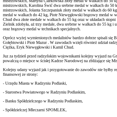
mistrzowskich, Martyna Ciarkowska złoty medal w walkach do 50 kg
mistrzowskich, Karolina Świć dwa srebrne medal w walkach do 50 kg
mistrzowskich, Jolanta Szczepaniuk złoty medal w walkach do 60 k
medal w walkach do 42 kg, Piotr Niewęgłowski brązowy medal w wa
Chud dwa złote medale w walkach do 55 kg oraz w układach stopni
Zielnik zdobyła, aż trzy medale, dwa srebrne w walkach do 55 kg i 
oraz brązowy medal w technikach specjalnych.
Oprócz wyżej wymienionych medalistów bardzo dobrze spisali się B
Gołębiowski i Piotr Mazur . W zawodach wzięli również udział rad
Ciężka, Eryk Niewęgłowski i Kamil Chud.
Juz za tydzień przed radzyńskim wojownikami kolejny wyjazd na Gra
powalczą o miejsce w ścisłej Kadrze Narodowej na zbliżające się Mi
Kolejny udany wyjazd jak i przygotowanie do zawodów nie byłby re
finansowej ze strony:
- Urzędu Miasta w Radzyniu Podlaski,
- Starostwa Powiatowego w Radzyniu Podlaskim,
- Banku Spółdzielczego w Radzyniu Podlaskim,
- Spółdzielczej Mleczarni SPOMLEK,