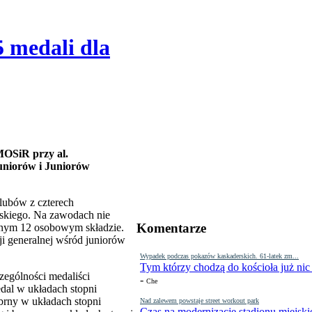
 medali dla
 MOSiR przy al.
niorów i Juniorów
klubów z czterech
lskiego. Na zawodach nie
Komentarze
ilnym 12 osobowym składzie.
i generalnej wśród juniorów
Wypadek podczas pokazów kaskaderskich. 61-latek zm...
Tym którzy chodzą do kościoła już nic
zególności medaliści
-
Che
dal w układach stopni
brny w układach stopni
Nad zalewem powstaje street workout park
Czas na modernizację stadionu miejski