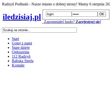
Radzyń Podlaski - Nasze miasto z dobrej strony! Mamy
6 sierpnia 2
iledzisiaj.pl
Zapomniałeś hasło?
Zarejestruj się!
Start
Gotuj z nami
Stare dzieje
Ogłoszenia
112 Radzyń
Babska Strefa
Kontakt