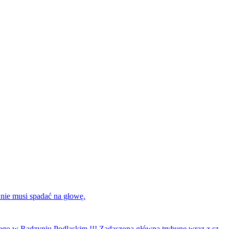
 nie musi spadać na głowę.
ego w Radzyniu Podlaskim !!! Zadaszoną główną trybunę wraz z sz...