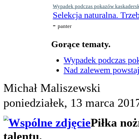
Wypadek podczas pokazów kaskaderskic
Selekcja naturalna. Trzeb
-
panter
Gorące tematy.
Wypadek podczas poka
Nad zalewem powstaje
Michał Maliszewski
poniedziałek, 13 marca 201
Piłka noż
talentu.