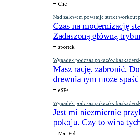
-
Che
Nad zalewem powstaje street workout 
Czas na modernizację st
Zadaszoną główną trybun
-
sportek
Wypadek podczas pokazów kaskaderskic
Masz rację, zabronić. Do
drewnianym może spaść n
-
eSPe
Wypadek podczas pokazów kaskaderskic
Jest mi niezmiernie przy
pokoju. Czy to wina tych
-
Mar Pol