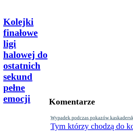
Kolejki
finałowe
ligi
halowej do
ostatnich
sekund
pełne
emocji
Komentarze
Wypadek podczas pokazów kaskaderskic
Tym którzy chodzą do ko