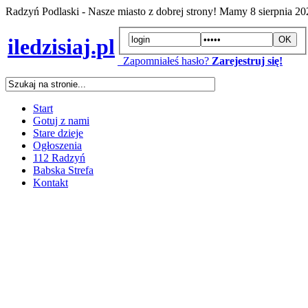
Radzyń Podlaski - Nasze miasto z dobrej strony! Mamy
8 sierpnia 2
iledzisiaj.pl
Zapomniałeś hasło?
Zarejestruj się!
Start
Gotuj z nami
Stare dzieje
Ogłoszenia
112 Radzyń
Babska Strefa
Kontakt