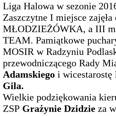
Liga Halowa w sezonie 2016
Zaszczytne I miejsce zajęł
MŁODZIEŻÓWKA, a III mie
TEAM. Pamiątkowe puchary 
MOSIR w Radzyniu Podla
przewodniczącego Rady Mia
Adamskiego
i wicestarostę
Gila.
Wielkie podziękowania kier
ZSP
Grażynie Dzidzie
za ws