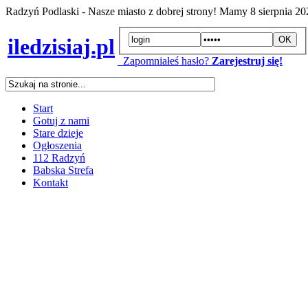
Radzyń Podlaski - Nasze miasto z dobrej strony! Mamy
8 sierpnia 2
iledzisiaj.pl
Zapomniałeś hasło?
Zarejestruj się!
Start
Gotuj z nami
Stare dzieje
Ogłoszenia
112 Radzyń
Babska Strefa
Kontakt