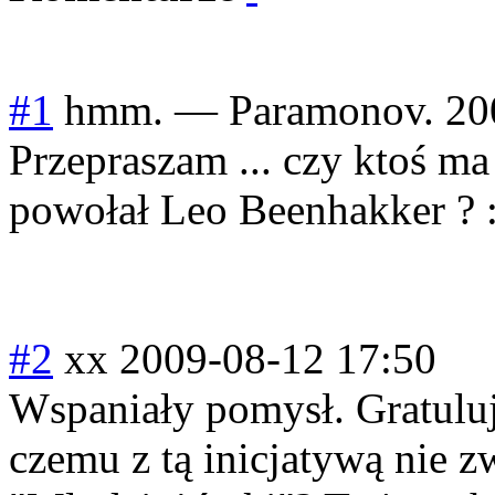
#1
hmm.
—
Paramonov.
20
Przepraszam ... czy ktoś ma
powołał Leo Beenhakker ? :
#2
xx
2009-08-12 17:50
Wspaniały pomysł. Gratulu
czemu z tą inicjatywą nie zw