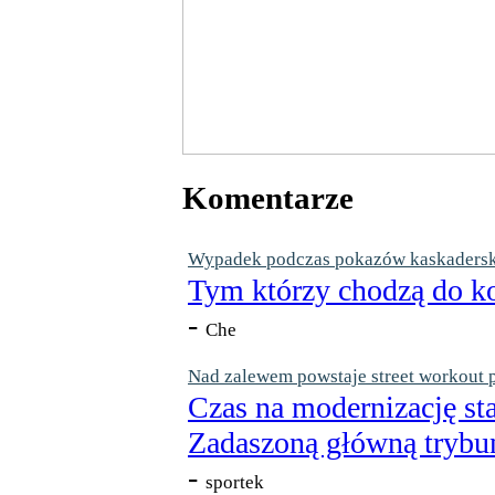
Komentarze
Wypadek podczas pokazów kaskaderskic
Tym którzy chodzą do ko
-
Che
Nad zalewem powstaje street workout 
Czas na modernizację st
Zadaszoną główną trybun
-
sportek