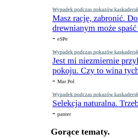
Wypadek podczas pokazów kaskaderskic
Masz rację, zabronić. Do
drewnianym może spaść n
-
eSPe
Wypadek podczas pokazów kaskaderskic
Jest mi niezmiernie przy
pokoju. Czy to wina tych
-
Mar Pol
Wypadek podczas pokazów kaskaderskic
Selekcja naturalna. Trzeb
-
panter
Gorące tematy.