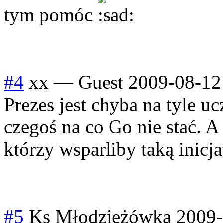
tym pomóc
#4
xx
—
Guest
2009-08-12
Prezes jest chyba na tyle uc
czegoś na co Go nie stać. A 
którzy wsparliby taką inic
#5
Ks Młodzieżówka
2009-