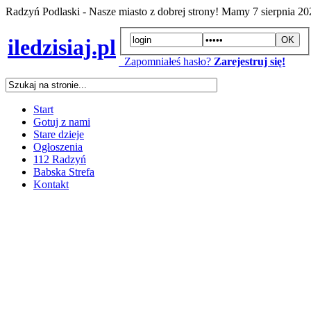
Radzyń Podlaski - Nasze miasto z dobrej strony! Mamy
7 sierpnia 2
iledzisiaj.pl
Zapomniałeś hasło?
Zarejestruj się!
Start
Gotuj z nami
Stare dzieje
Ogłoszenia
112 Radzyń
Babska Strefa
Kontakt