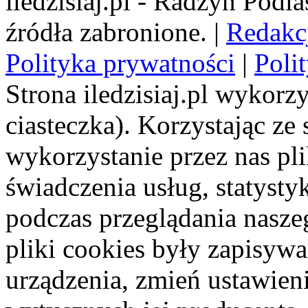
iledzisiaj.pl - Radzyń Podl
źródła zabronione. |
Redakc
Polityka prywatności
|
Poli
Strona iledzisiaj.pl wykorzy
ciasteczka). Korzystając ze
wykorzystanie przez nas pl
świadczenia usług, statyst
podczas przeglądania naszeg
pliki cookies były zapisyw
urządzenia, zmień ustawien