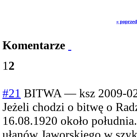
« poprzed
Komentarze
1
2
#21
BITWA
—
ksz
2009-02
Jeżeli chodzi o bitwę o Rad
16.08.1920 około południa
ułanów Jaworskiego w szyk