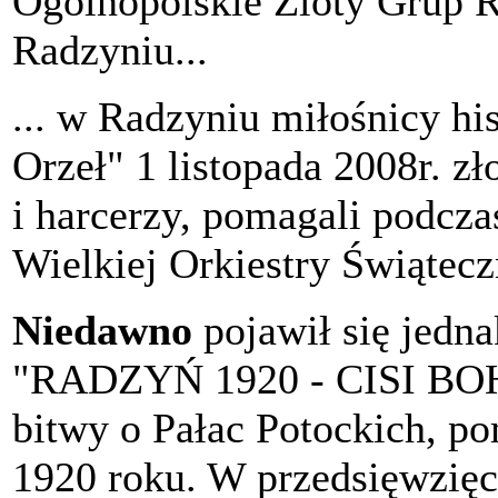
Ogólnopolskie Zloty Grup R
Radzyniu...
... w Radzyniu miłośnicy hi
Orzeł" 1 listopada 2008r. zł
i harcerzy, pomagali podcza
Wielkiej Orkiestry Świątec
Niedawno
pojawił się jedna
"RADZYŃ 1920 - CISI BOH
bitwy o Pałac Potockich, p
1920 roku. W przedsięwzięc