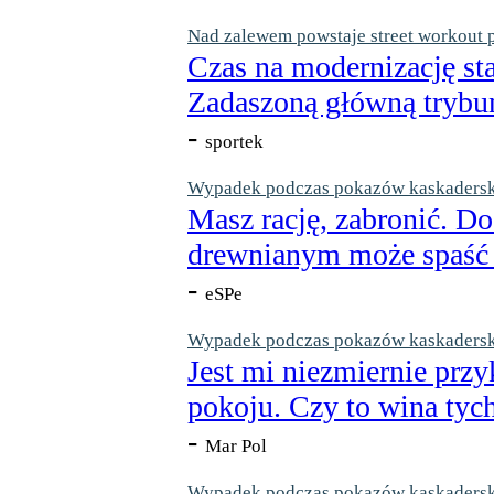
Nad zalewem powstaje street workout 
Czas na modernizację st
Zadaszoną główną trybun
-
sportek
Wypadek podczas pokazów kaskaderskic
Masz rację, zabronić. Do
drewnianym może spaść n
-
eSPe
Wypadek podczas pokazów kaskaderskic
Jest mi niezmiernie przy
pokoju. Czy to wina tych
-
Mar Pol
Wypadek podczas pokazów kaskaderskic