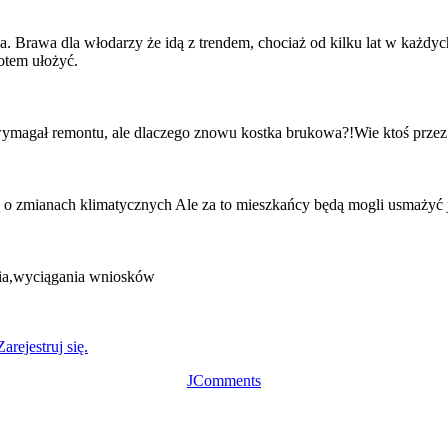
Brawa dla włodarzy że idą z trendem, chociaż od kilku lat w każdych m
potem ułożyć.
wymagał remontu, ale dlaczego znowu kostka brukowa?!Wie ktoś przez
 o zmianach klimatycznych Ale za to mieszkańcy będą mogli usmażyć 
nia,wyciągania wniosków
Zarejestruj się.
JComments