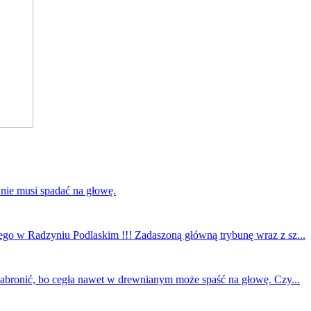
 nie musi spadać na głowę.
ego w Radzyniu Podlaskim !!! Zadaszoną główną trybunę wraz z sz...
 zabronić, bo cegła nawet w drewnianym może spaść na głowę. Czy...