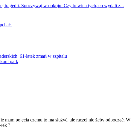
ej tragedii. Spoczywaj w pokoju. Czy to wina tych, co wydali z...
 pchać.
rskich. 61-latek zmarł w szpitalu
kout park
ie mam pojęcia czemu to ma służyć, ale raczej nie żeby odpocząć. W
ewek ?