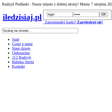
Radzyń Podlaski - Nasze miasto z dobrej strony! Mamy
7 sierpnia 2
iledzisiaj.pl
Zapomniałeś hasło?
Zarejestruj się!
Start
Gotuj z nami
Stare dzieje
Ogłoszenia
112 Radzyń
Babska Strefa
Kontakt