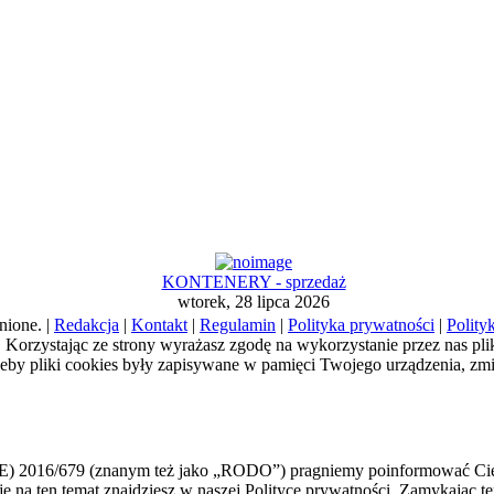
KONTENERY - sprzedaż
wtorek, 28 lipca 2026
nione. |
Redakcja
|
Kontakt
|
Regulamin
|
Polityka prywatności
|
Polity
a). Korzystając ze strony wyrażasz zgodę na wykorzystanie przez nas pl
żeby pliki cookies były zapisywane w pamięci Twojego urządzenia, zm
E) 2016/679 (znanym też jako „RODO”) pragniemy poinformować Cię,
macje na ten temat znajdziesz w naszej Polityce prywatności. Zamykają