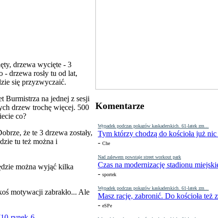
ty, drzewa wycięte - 3
 - drzewa rosły tu od lat,
dzie się przyzwyczaić.
t Burmistrza na jednej z sesji
Komentarze
ych drzew trochę więcej. 500
iecie co?
Wypadek podczas pokazów kaskaderskich. 61-latek zm...
obrze, że te 3 drzewa zostały,
Tym którzy chodzą do kościoła już nic
dzie tu też można i
-
Che
Nad zalewem powstaje street workout park
Czas na modernizację stadionu miejski
będzie można wyjąć kilka
-
sportek
Wypadek podczas pokazów kaskaderskich. 61-latek zm...
koś motywacji zabrakło... Ale
Masz rację, zabronić. Do kościoła też
-
eSPe