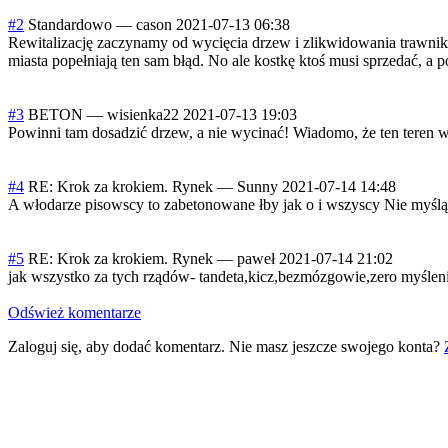
#2
Standardowo
—
cason
2021-07-13 06:38
Rewitalizację zaczynamy od wycięcia drzew i zlikwidowania trawnika. 
miasta popełniają ten sam błąd. No ale kostkę ktoś musi sprzedać, a 
#3
BETON
—
wisienka22
2021-07-13 19:03
Powinni tam dosadzić drzew, a nie wycinać! Wiadomo, że ten teren 
#4
RE: Krok za krokiem. Rynek
—
Sunny
2021-07-14 14:48
A włodarze pisowscy to zabetonowane łby jak o i wszyscy Nie myślą
#5
RE: Krok za krokiem. Rynek
—
paweł
2021-07-14 21:02
jak wszystko za tych rządów- tandeta,kicz,bezmózgowie,zero myśle
Odśwież komentarze
Zaloguj się, aby dodać komentarz. Nie masz jeszcze swojego konta?