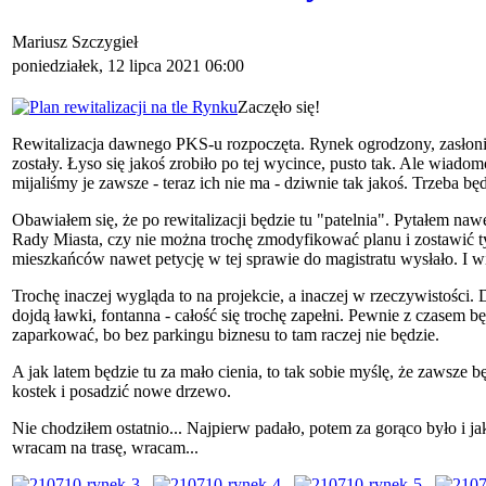
Mariusz Szczygieł
poniedziałek, 12 lipca 2021 06:00
Zaczęło się!
Rewitalizacja dawnego PKS-u rozpoczęta. Rynek ogrodzony, zasłonię
zostały. Łyso się jakoś zrobiło po tej wycince, pusto tak. Ale wiadomo
mijaliśmy je zawsze - teraz ich nie ma - dziwnie tak jakoś. Trzeba bę
Obawiałem się, że po rewitalizacji będzie tu "patelnia". Pytałem nawe
Rady Miasta, czy nie można trochę zmodyfikować planu i zostawić t
mieszkańców nawet petycję w tej sprawie do magistratu wysłało. I w
Trochę inaczej wygląda to na projekcie, a inaczej w rzeczywistości. D
dojdą ławki, fontanna - całość się trochę zapełni. Pewnie z czasem bę
zaparkować, bo bez parkingu biznesu to tam raczej nie będzie.
A jak latem będzie tu za mało cienia, to tak sobie myślę, że zawsze 
kostek i posadzić nowe drzewo.
Nie chodziłem ostatnio... Najpierw padało, potem za gorąco było i ja
wracam na trasę, wracam...