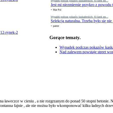
Wypadek podczas pokazów kaskaderskich. 61-latek zm...
Jest mi niezmiernie przykro z powodu t
-
Mar Pol
Wypadek podczas pokazów kaskaderskich. 61-latek zm...
Selekcja naturalna. Trzeba było się nie
-
panter
Gorące tematy.
Wypadek podczas pokazów kaskade
Nad zalewem powstaje street wor
 ławeczce w cieniu , a nie rozgrzanym do ponad 50 stopni betonie. N
 Fontanna fajnie , ale nie można było wkomponować kilku ładnych drz