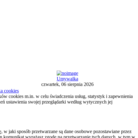
Umywalka
czwartek, 06 sierpnia 2026
ka cookies
ików cookies m.in. w celu świadczenia usług, statystyk i zapewnienia
ień ustawienia swojej przeglądarki według wytycznych jej
 w jaki sposób przetwarzane są dane osobowe pozostawiane przez
c ten komunikat wyrażasz zgodę na przetwarzanie tych danych, w tym w