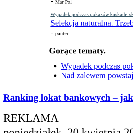
-
Mar Pol
Wypadek podczas pokazów kaskaderskic
Selekcja naturalna. Trzeb
-
panter
Gorące tematy.
Wypadek podczas poka
Nad zalewem powstaje
Ranking lokat bankowych – ja
REKLAMA
poniedziałek, 20 kwietnia 2