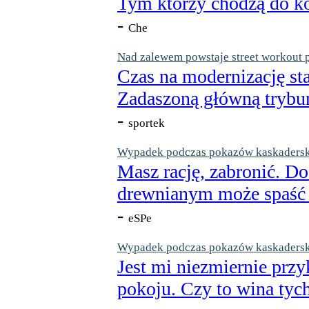
Tym którzy chodzą do ko
-
Che
Nad zalewem powstaje street workout 
Czas na modernizację st
Zadaszoną główną trybun
-
sportek
Wypadek podczas pokazów kaskaderskic
Masz rację, zabronić. Do
drewnianym może spaść n
-
eSPe
Wypadek podczas pokazów kaskaderskic
Jest mi niezmiernie przy
pokoju. Czy to wina tych