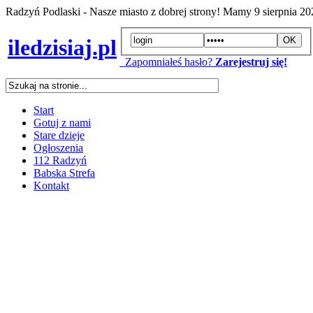
Radzyń Podlaski - Nasze miasto z dobrej strony! Mamy
9 sierpnia 2
iledzisiaj.pl
Zapomniałeś hasło?
Zarejestruj się!
Start
Gotuj z nami
Stare dzieje
Ogłoszenia
112 Radzyń
Babska Strefa
Kontakt