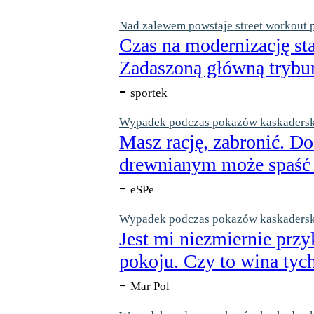
Nad zalewem powstaje street workout 
Czas na modernizację st
Zadaszoną główną trybun
-
sportek
Wypadek podczas pokazów kaskaderskic
Masz rację, zabronić. Do
drewnianym może spaść n
-
eSPe
Wypadek podczas pokazów kaskaderskic
Jest mi niezmiernie przy
pokoju. Czy to wina tych
-
Mar Pol