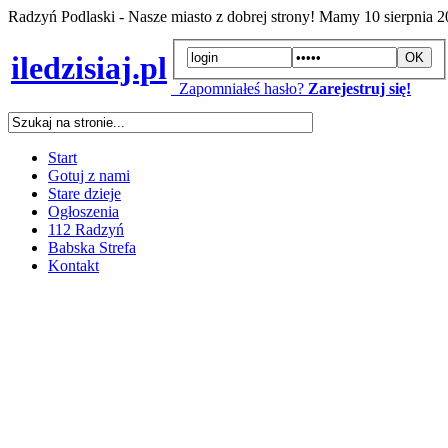
Radzyń Podlaski - Nasze miasto z dobrej strony! Mamy
10 sierpnia 
iledzisiaj.pl
Zapomniałeś hasło?
Zarejestruj się!
Start
Gotuj z nami
Stare dzieje
Ogłoszenia
112 Radzyń
Babska Strefa
Kontakt