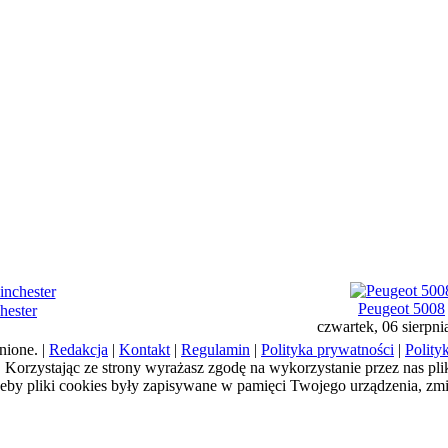
Peugeot 5008
hester
czwartek, 06 sierpni
nione. |
Redakcja
|
Kontakt
|
Regulamin
|
Polityka prywatności
|
Polity
a). Korzystając ze strony wyrażasz zgodę na wykorzystanie przez nas pl
żeby pliki cookies były zapisywane w pamięci Twojego urządzenia, zm