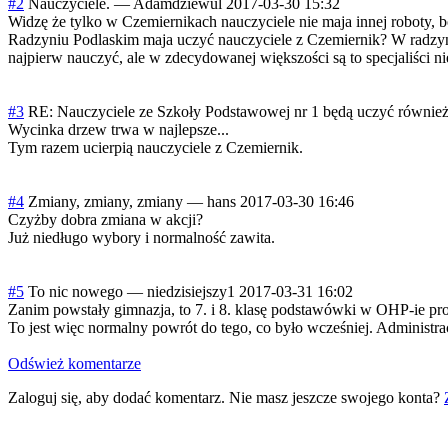
#2
Nauczyciele.
—
Adamdziewul
2017-03-30 15:32
Widzę że tylko w Czemiernikach nauczyciele nie maja innej roboty, bo 
Radzyniu Podlaskim maja uczyć nauczyciele z Czemiernik? W radzyńsk
najpierw nauczyć, ale w zdecydowanej większości są to specjaliści nie
#3
RE: Nauczyciele ze Szkoły Podstawowej nr 1 będą uczyć równi
Wycinka drzew trwa w najlepsze...
Tym razem ucierpią nauczyciele z Czemiernik.
#4
Zmiany, zmiany, zmiany
—
hans
2017-03-30 16:46
Czyżby dobra zmiana w akcji?
Już niedługo wybory i normalność zawita.
#5
To nic nowego
—
niedzisiejszy1
2017-03-31 16:02
Zanim powstały gimnazja, to 7. i 8. klasę podstawówki w OHP-ie p
To jest więc normalny powrót do tego, co było wcześniej. Administracy
Odśwież komentarze
Zaloguj się, aby dodać komentarz. Nie masz jeszcze swojego konta?