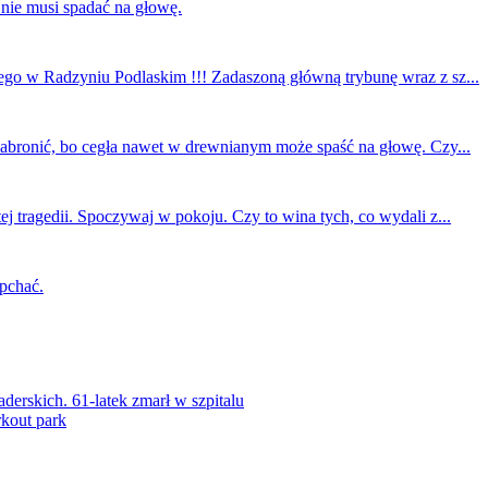
 nie musi spadać na głowę.
ego w Radzyniu Podlaskim !!! Zadaszoną główną trybunę wraz z sz...
 zabronić, bo cegła nawet w drewnianym może spaść na głowę. Czy...
ej tragedii. Spoczywaj w pokoju. Czy to wina tych, co wydali z...
 pchać.
rskich. 61-latek zmarł w szpitalu
kout park