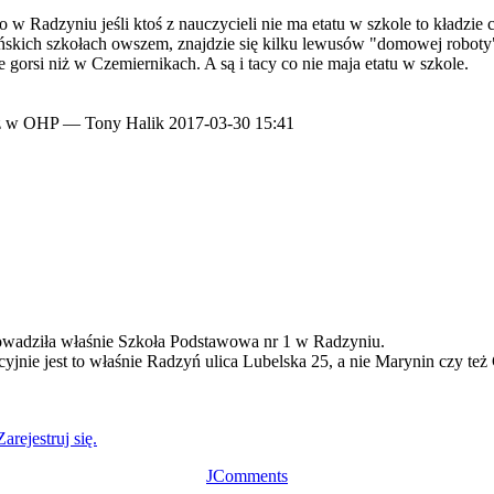
w Radzyniu jeśli ktoś z nauczycieli nie ma etatu w szkole to kładzie ce
ich szkołach owszem, znajdzie się kilku lewusów "domowej roboty" co 
 gorsi niż w Czemiernikach. A są i tacy co nie maja etatu w szkole.
eż w OHP
—
Tony Halik
2017-03-30 15:41
rowadziła właśnie Szkoła Podstawowa nr 1 w Radzyniu.
jnie jest to właśnie Radzyń ulica Lubelska 25, a nie Marynin czy też C
Zarejestruj się.
JComments