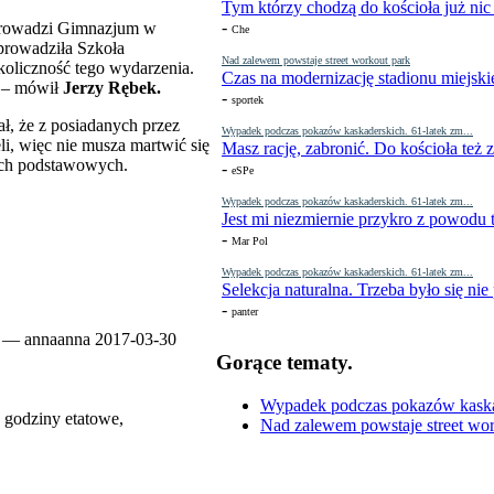
Tym którzy chodzą do kościoła już nic
-
 prowadzi Gimnazjum w
Che
prowadziła Szkoła
Nad zalewem powstaje street workout park
oliczność tego wydarzenia.
Czas na modernizację stadionu miejski
y – mówił
Jerzy Rębek.
-
sportek
ł, że z posiadanych przez
Wypadek podczas pokazów kaskaderskich. 61-latek zm...
li, więc nie musza martwić się
Masz rację, zabronić. Do kościoła też
łach podstawowych.
-
eSPe
Wypadek podczas pokazów kaskaderskich. 61-latek zm...
Jest mi niezmiernie przykro z powodu t
-
Mar Pol
Wypadek podczas pokazów kaskaderskich. 61-latek zm...
Selekcja naturalna. Trzeba było się nie
-
panter
—
annaanna
2017-03-30
Gorące tematy.
Wypadek podczas pokazów kaskade
o godziny etatowe,
Nad zalewem powstaje street wor