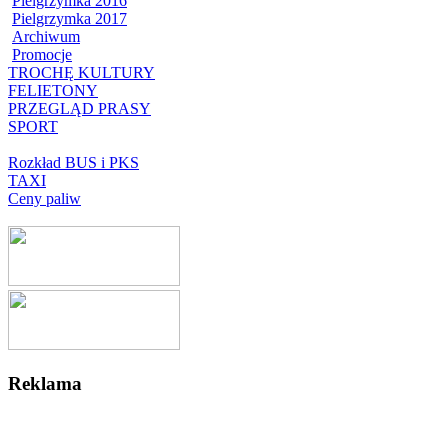
Pielgrzymka 2016
Pielgrzymka 2017
Archiwum
Promocje
TROCHĘ KULTURY
FELIETONY
PRZEGLĄD PRASY
SPORT
Rozkład BUS i PKS
TAXI
Ceny paliw
Reklama