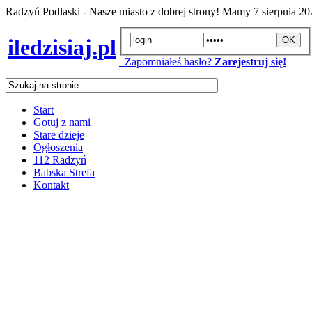
Radzyń Podlaski - Nasze miasto z dobrej strony! Mamy
7 sierpnia 2
iledzisiaj.pl
Zapomniałeś hasło?
Zarejestruj się!
Start
Gotuj z nami
Stare dzieje
Ogłoszenia
112 Radzyń
Babska Strefa
Kontakt