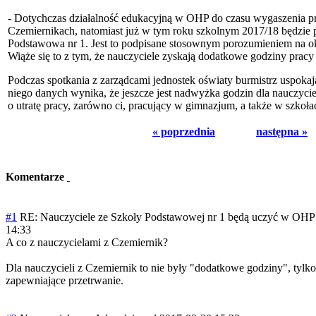
- Dotychczas działalność edukacyjną w OHP do czasu wygaszenia
Czemiernikach, natomiast już w tym roku szkolnym 2017/18 będzie 
Podstawowa nr 1. Jest to podpisane stosownym porozumieniem na ok
Wiąże się to z tym, że nauczyciele zyskają dodatkowe godziny prac
Podczas spotkania z zarządcami jednostek oświaty burmistrz uspokaja
niego danych wynika, że jeszcze jest nadwyżka godzin dla nauczycie
o utratę pracy, zarówno ci, pracujący w gimnazjum, a także w szko
« poprzednia
następna »
Komentarze
#1
RE: Nauczyciele ze Szkoły Podstawowej nr 1 będą uczyć w OHP
14:33
A co z nauczycielami z Czemiernik?
Dla nauczycieli z Czemiernik to nie były "dodatkowe godziny", tylk
zapewniające przetrwanie.