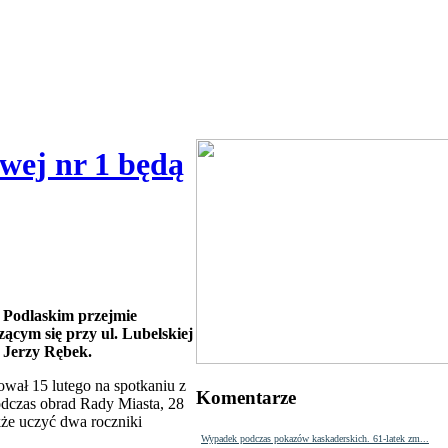
wej nr 1 będą
 Podlaskim przejmie
zącym się przy ul. Lubelskiej
z Jerzy Rębek.
ował 15 lutego
na spotkaniu z
Komentarze
odczas obrad Rady Miasta, 28
kże uczyć dwa roczniki
Wypadek podczas pokazów kaskaderskich. 61-latek zm...