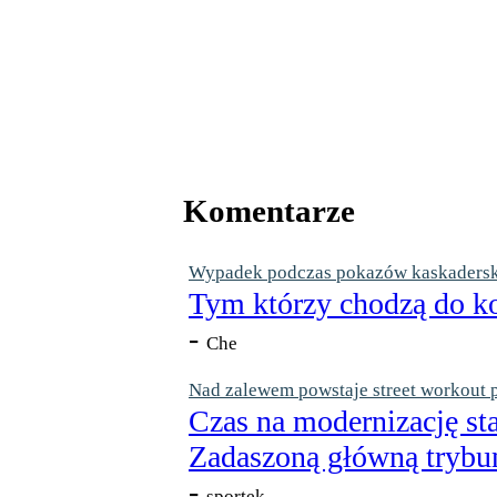
Komentarze
Wypadek podczas pokazów kaskaderskic
Tym którzy chodzą do ko
-
Che
Nad zalewem powstaje street workout 
Czas na modernizację st
Zadaszoną główną trybun
-
sportek