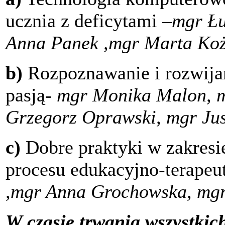
ucznia z deficytami
–
mgr Łu
Anna Panek ,mgr Marta Koż
b)
Rozpoznawanie i rozwijan
pasją-
mgr Monika Malon, m
Grzegorz Oprawski, mgr Ju
c)
Dobre praktyki w zakresi
procesu edukacyjno-terape
,mgr Anna Grochowska,
mgr
W czasie trwania wszystkic