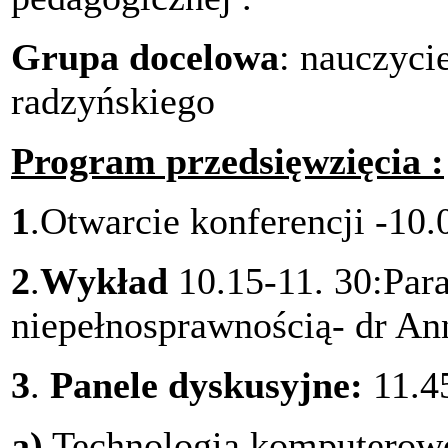
Grupa docelowa
: nauczyci
radzyńskiego
Program przedsięwzięcia :
1
.Otwarcie konferencji -10.
2
.
Wykład
10.15-11. 30:Par
niepełnosprawnością- dr An
3
.
Panele dyskusyjne:
11.4
a)
Technologia komputerowo 