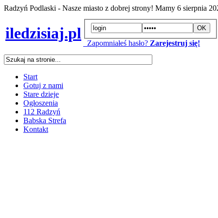
Radzyń Podlaski - Nasze miasto z dobrej strony! Mamy
6 sierpnia 2
iledzisiaj.pl
Zapomniałeś hasło?
Zarejestruj się!
Start
Gotuj z nami
Stare dzieje
Ogłoszenia
112 Radzyń
Babska Strefa
Kontakt