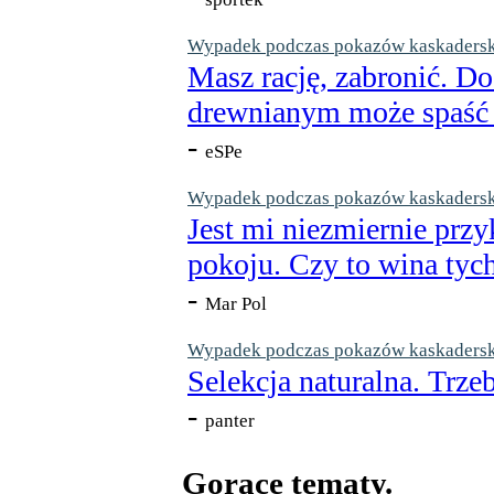
Wypadek podczas pokazów kaskaderskic
Masz rację, zabronić. Do
drewnianym może spaść n
-
eSPe
Wypadek podczas pokazów kaskaderskic
Jest mi niezmiernie przy
pokoju. Czy to wina tych
-
Mar Pol
Wypadek podczas pokazów kaskaderskic
Selekcja naturalna. Trzeb
-
panter
Gorące tematy.