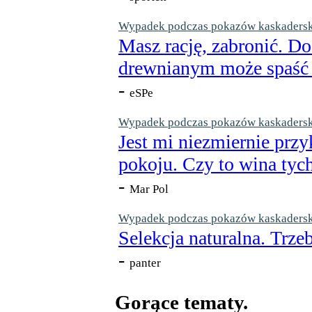
Wypadek podczas pokazów kaskaderskic
Masz rację, zabronić. Do
drewnianym może spaść n
-
eSPe
Wypadek podczas pokazów kaskaderskic
Jest mi niezmiernie przy
pokoju. Czy to wina tych
-
Mar Pol
Wypadek podczas pokazów kaskaderskic
Selekcja naturalna. Trzeb
-
panter
Gorące tematy.