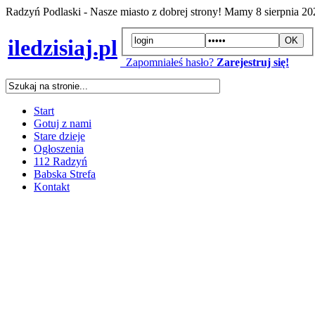
Radzyń Podlaski - Nasze miasto z dobrej strony! Mamy
8 sierpnia 2
iledzisiaj.pl
Zapomniałeś hasło?
Zarejestruj się!
Start
Gotuj z nami
Stare dzieje
Ogłoszenia
112 Radzyń
Babska Strefa
Kontakt