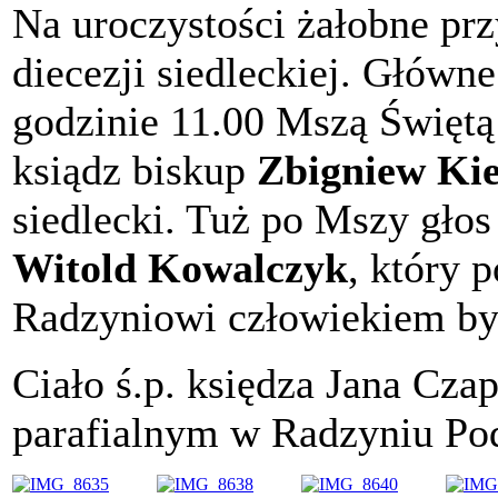
Na uroczystości żałobne przy
diecezji siedleckiej. Główne
godzinie 11.00 Mszą Świętą
ksiądz biskup
Zbigniew Ki
siedlecki. Tuż po Mszy głos
Witold Kowalczyk
, który 
Radzyniowi człowiekiem był
Ciało ś.p. księdza Jana Cza
parafialnym w Radzyniu Po