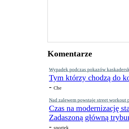
Komentarze
Wypadek podczas pokazów kaskaderskic
Tym którzy chodzą do ko
-
Che
Nad zalewem powstaje street workout 
Czas na modernizację st
Zadaszoną główną trybun
-
sportek