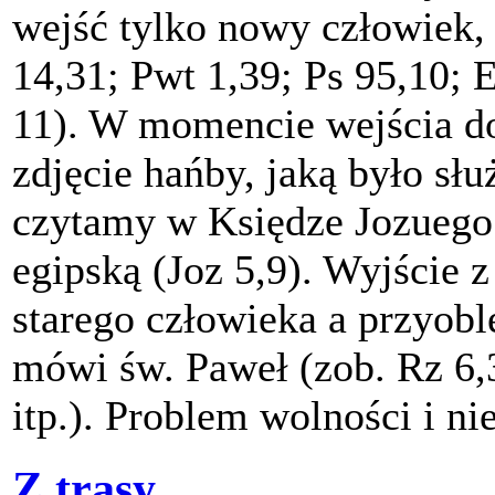
wejść tylko nowy człowiek,
14,31; Pwt 1,39; Ps 95,10; E
11). W momencie wejścia do
zdjęcie hańby, jaką było sł
czytamy w Księdze Jozuego:
egipską (Joz 5,9). Wyjście z
starego człowieka a przyob
mówi św. Paweł (zob. Rz 6,3
itp.). Problem wolności i n
Z trasy