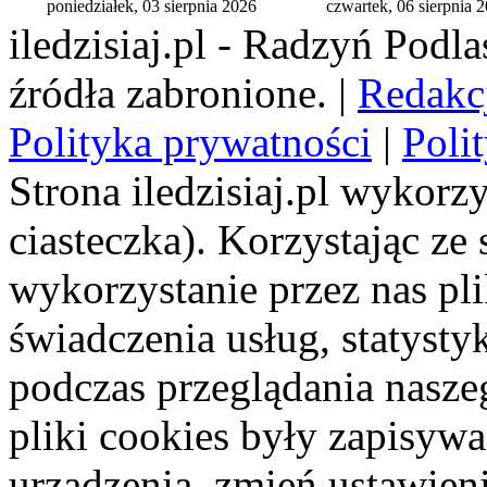
poniedziałek, 03 sierpnia 2026
czwartek, 06 sierpnia 
iledzisiaj.pl - Radzyń Podl
źródła zabronione. |
Redakc
Polityka prywatności
|
Poli
Strona iledzisiaj.pl wykorzy
ciasteczka). Korzystając ze
wykorzystanie przez nas pl
świadczenia usług, statyst
podczas przeglądania naszeg
pliki cookies były zapisyw
urządzenia, zmień ustawien