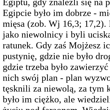
Egiptu, gdy znaleźli się na 
Egipcie było im dobrze - mie
mięsa (zob. Wj 16,3; 17,2).
jako niewolnicy i byli ucisk
ratunek. Gdy zaś Mojżesz i
pustynię, gdzie nie było drog
gdzie trzeba było zawierzyć
nich swój plan - plan wyzwo
tęsknili za niewolą, za tym
było im ciężko, ale wiedziel
życiu pod faraonem. Wiedzie