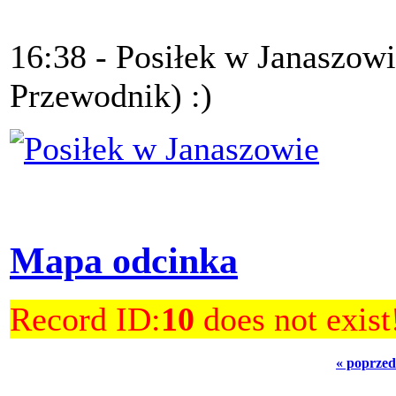
16:38 - Posiłek w Janaszowi
Przewodnik) :)
Mapa odcinka
Record ID:
10
does not exist
« poprzed