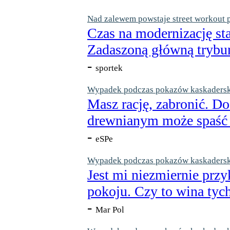
Nad zalewem powstaje street workout 
Czas na modernizację st
Zadaszoną główną trybun
-
sportek
Wypadek podczas pokazów kaskaderskic
Masz rację, zabronić. Do
drewnianym może spaść n
-
eSPe
Wypadek podczas pokazów kaskaderskic
Jest mi niezmiernie przy
pokoju. Czy to wina tych
-
Mar Pol