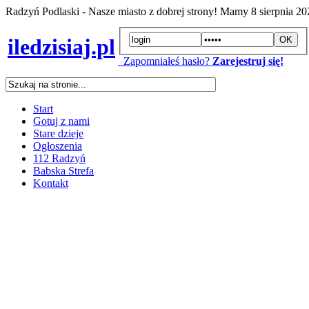
Radzyń Podlaski - Nasze miasto z dobrej strony! Mamy
8 sierpnia 2
iledzisiaj.pl
Zapomniałeś hasło?
Zarejestruj się!
Start
Gotuj z nami
Stare dzieje
Ogłoszenia
112 Radzyń
Babska Strefa
Kontakt