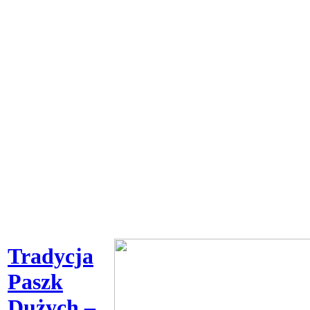
Tradycja
Paszk
Dużych –