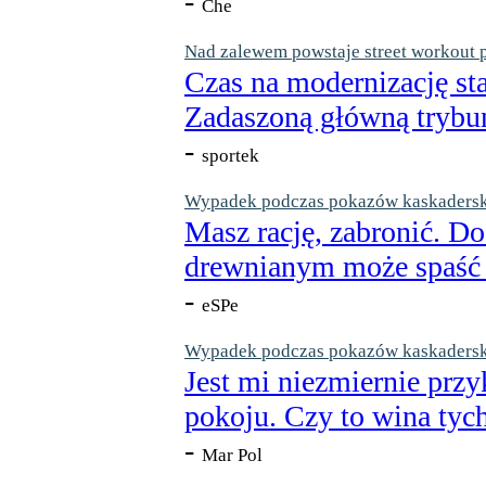
-
Che
Nad zalewem powstaje street workout 
Czas na modernizację st
Zadaszoną główną trybun
-
sportek
Wypadek podczas pokazów kaskaderskic
Masz rację, zabronić. Do
drewnianym może spaść n
-
eSPe
Wypadek podczas pokazów kaskaderskic
Jest mi niezmiernie przy
pokoju. Czy to wina tych
-
Mar Pol