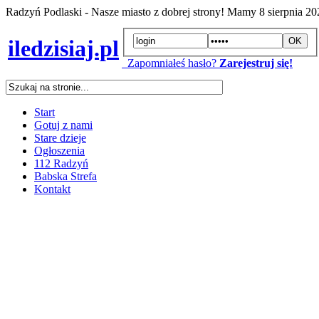
Radzyń Podlaski - Nasze miasto z dobrej strony! Mamy
8 sierpnia 2
iledzisiaj.pl
Zapomniałeś hasło?
Zarejestruj się!
Start
Gotuj z nami
Stare dzieje
Ogłoszenia
112 Radzyń
Babska Strefa
Kontakt