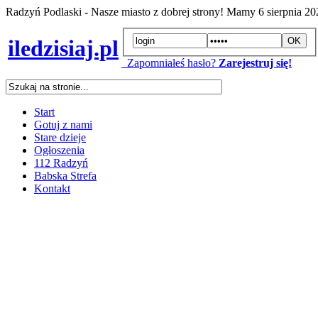
Radzyń Podlaski - Nasze miasto z dobrej strony! Mamy
6 sierpnia 2
iledzisiaj.pl
Zapomniałeś hasło?
Zarejestruj się!
Start
Gotuj z nami
Stare dzieje
Ogłoszenia
112 Radzyń
Babska Strefa
Kontakt