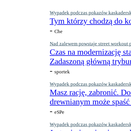
Wypadek podczas pokazów kaskaderskic
Tym którzy chodzą do ko
-
Che
Nad zalewem powstaje street workout 
Czas na modernizację st
Zadaszoną główną trybun
-
sportek
Wypadek podczas pokazów kaskaderskic
Masz rację, zabronić. Do
drewnianym może spaść n
-
eSPe
Wypadek podczas pokazów kaskaderskic