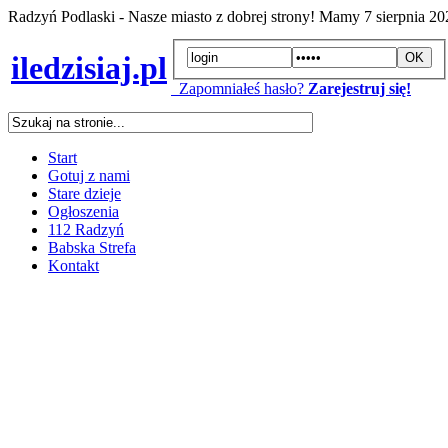
Radzyń Podlaski - Nasze miasto z dobrej strony! Mamy
7 sierpnia 2
iledzisiaj.pl
Zapomniałeś hasło?
Zarejestruj się!
Start
Gotuj z nami
Stare dzieje
Ogłoszenia
112 Radzyń
Babska Strefa
Kontakt