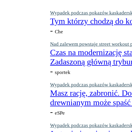
Wypadek podczas pokazów kaskaderskic
Tym którzy chodzą do ko
-
Che
Nad zalewem powstaje street workout 
Czas na modernizację st
Zadaszoną główną trybun
-
sportek
Wypadek podczas pokazów kaskaderskic
Masz rację, zabronić. Do
drewnianym może spaść n
-
eSPe
Wypadek podczas pokazów kaskaderskic