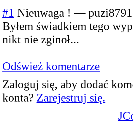
#1
Nieuwaga !
—
puzi8791
Byłem świadkiem tego wyp
nikt nie zginoł...
Odśwież komentarze
Zaloguj się, aby dodać kom
konta?
Zarejestruj się.
JC