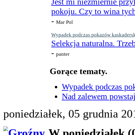
Jest mi niezmiernie przy
pokoju. Czy to wina tych
-
Mar Pol
Wypadek podczas pokazów kaskaderskic
Selekcja naturalna. Trzeb
-
panter
Gorące tematy.
Wypadek podczas poka
Nad zalewem powstaje
poniedziałek, 05 grudnia 20
W poniedziałek (