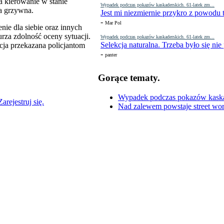
 kierowanie w stanie
Wypadek podczas pokazów kaskaderskich. 61-latek zm...
ka grzywna.
Jest mi niezmiernie przykro z powodu t
-
Mar Pol
nie dla siebie oraz innych
rza zdolność oceny sytuacji.
Wypadek podczas pokazów kaskaderskich. 61-latek zm...
Selekcja naturalna. Trzeba było się nie
cja przekazana policjantom
-
panter
Gorące tematy.
Wypadek podczas pokazów kaskade
Zarejestruj się.
Nad zalewem powstaje street wor