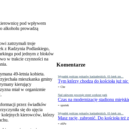
a kierownicę pod wpływem
ego alkoholu prowadzą
wi zatrzymali troje
tek z Radzynia Podlaskiego,
parkingu pod jednym z bloków
o w trakcie czynności na
Komentarze
nia.
ymana 49-letnia kobieta.
Wypadek podczas pokazów kaskaderskich. 61-latek zm...
przyjechała mieszkanka gminy
Tym którzy chodzą do kościoła już nic
rzymany kierujący
-
Che
zyzna miał w organizmie
.
Nad zalewem powstaje street workout park
Czas na modernizację stadionu miejski
informacji przez świadków
-
sportek
zyczyniła się do ujęcia
Wypadek podczas pokazów kaskaderskich. 61-latek zm...
 kolejnych kierowców, którzy
Masz rację, zabronić. Do kościoła też
uchu.
-
eSPe