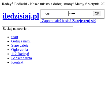
Radzyń Podlaski - Nasze miasto z dobrej strony! Mamy
6 sierpnia 2
iledzisiaj.pl
Zapomniałeś hasło?
Zarejestruj się!
Start
Gotuj z nami
Stare dzieje
Ogłoszenia
112 Radzyń
Babska Strefa
Kontakt