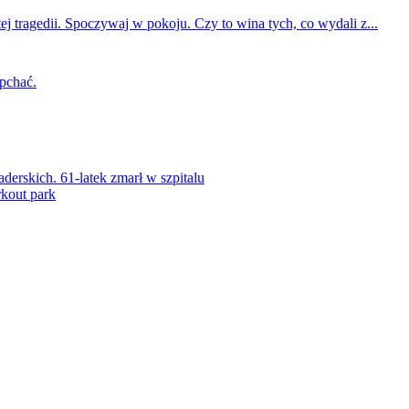
ej tragedii. Spoczywaj w pokoju. Czy to wina tych, co wydali z...
 pchać.
rskich. 61-latek zmarł w szpitalu
kout park