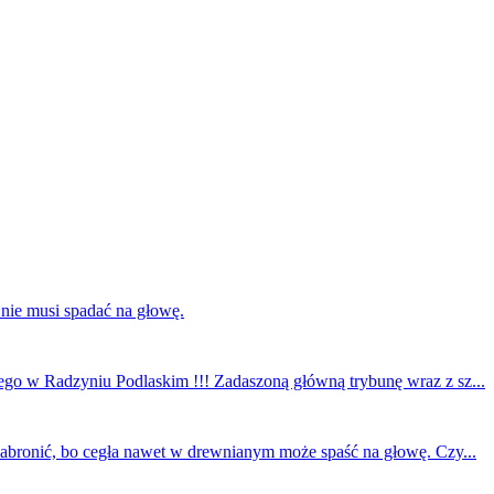
 nie musi spadać na głowę.
ego w Radzyniu Podlaskim !!! Zadaszoną główną trybunę wraz z sz...
 zabronić, bo cegła nawet w drewnianym może spaść na głowę. Czy...