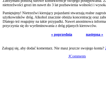
Zatrzymani poniosą surowe konsekwencje swojego postępowania. Za
nietrzeźwości grozi im nawet do 3 lat pozbawienia wolności i wyso
Pamiętajmy! Nietrzeźwi kierujący pojazdami stwarzają realne zagroże
użytkowników dróg. Alkohol znacznie obniża koncentrację oraz zabu
Dlatego też reagujmy na takie przypadki. Nawet anonimowa informa
przyczynia się do wyeliminowania z dróg pijanych kierowców.
« poprzednia
następna »
Zaloguj się, aby dodać komentarz. Nie masz jeszcze swojego konta?
JComments