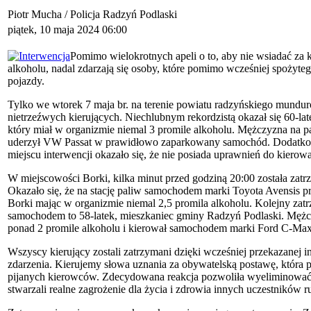
Piotr Mucha / Policja Radzyń Podlaski
piątek, 10 maja 2024 06:00
Pomimo wielokrotnych apeli o to, aby nie wsiadać z
alkoholu, nadal zdarzają się osoby, które pomimo wcześniej spożyt
pojazdy.
Tylko we wtorek 7 maja br. na terenie powiatu radzyńskiego munduro
nietrzeźwych kierujących. Niechlubnym rekordzistą okazał się 60-la
który miał w organizmie niemal 3 promile alkoholu. Mężczyzna na 
uderzył VW Passat w prawidłowo zaparkowany samochód. Dodatkow
miejscu interwencji okazało się, że nie posiada uprawnień do kierowa
W miejscowości Borki, kilka minut przed godziną 20:00 została zatrz
Okazało się, że na stację paliw samochodem marki Toyota Avensis 
Borki mając w organizmie niemal 2,5 promila alkoholu. Kolejny zat
samochodem to 58-latek, mieszkaniec gminy Radzyń Podlaski. Mężc
ponad 2 promile alkoholu i kierował samochodem marki Ford C-Max
Wszyscy kierujący zostali zatrzymani dzięki wcześniej przekazanej 
zdarzenia. Kierujemy słowa uznania za obywatelską postawę, która pr
pijanych kierowców. Zdecydowana reakcja pozwoliła wyeliminować
stwarzali realne zagrożenie dla życia i zdrowia innych uczestników r