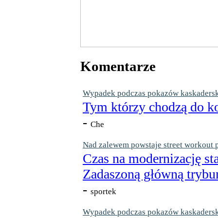
Komentarze
Wypadek podczas pokazów kaskaderskic
Tym którzy chodzą do ko
-
Che
Nad zalewem powstaje street workout 
Czas na modernizację st
Zadaszoną główną trybun
-
sportek
Wypadek podczas pokazów kaskaderskic