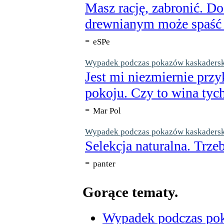
Masz rację, zabronić. Do
drewnianym może spaść n
-
eSPe
Wypadek podczas pokazów kaskaderskic
Jest mi niezmiernie przy
pokoju. Czy to wina tych
-
Mar Pol
Wypadek podczas pokazów kaskaderskic
Selekcja naturalna. Trzeb
-
panter
Gorące tematy.
Wypadek podczas poka