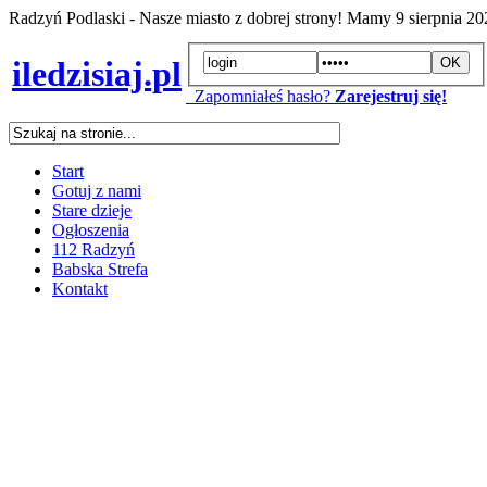
Radzyń Podlaski - Nasze miasto z dobrej strony! Mamy
9 sierpnia 2
iledzisiaj.pl
Zapomniałeś hasło?
Zarejestruj się!
Start
Gotuj z nami
Stare dzieje
Ogłoszenia
112 Radzyń
Babska Strefa
Kontakt