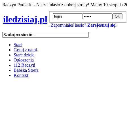
Radzyń Podlaski - Nasze miasto z dobrej strony! Mamy
10 sierpnia 
iledzisiaj.pl
Zapomniałeś hasło?
Zarejestruj się!
Start
Gotuj z nami
Stare dzieje
Ogłoszenia
112 Radzyń
Babska Strefa
Kontakt