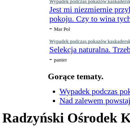
Wypadek podczas pokazów kaskaderskic
Jest mi niezmiernie przy
pokoju. Czy to wina tych
-
Mar Pol
Wypadek podczas pokazów kaskaderskic
Selekcja naturalna. Trzeb
-
panter
Gorące tematy.
Wypadek podczas poka
Nad zalewem powstaje
Radzyński Ośrodek Ku