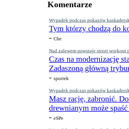
Komentarze
Wypadek podczas pokazów kaskaderskic
Tym którzy chodzą do ko
-
Che
Nad zalewem powstaje street workout 
Czas na modernizację st
Zadaszoną główną trybun
-
sportek
Wypadek podczas pokazów kaskaderskic
Masz rację, zabronić. Do
drewnianym może spaść n
-
eSPe