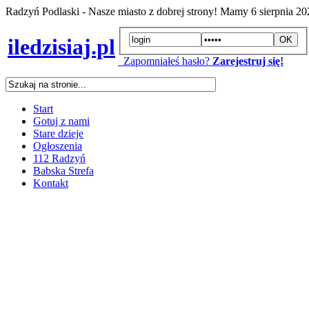
Radzyń Podlaski - Nasze miasto z dobrej strony! Mamy
6 sierpnia 2
iledzisiaj.pl
Zapomniałeś hasło?
Zarejestruj się!
Start
Gotuj z nami
Stare dzieje
Ogłoszenia
112 Radzyń
Babska Strefa
Kontakt