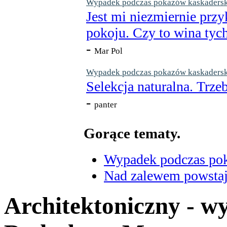
Wypadek podczas pokazów kaskaderskic
Jest mi niezmiernie przy
pokoju. Czy to wina tych
-
Mar Pol
Wypadek podczas pokazów kaskaderskic
Selekcja naturalna. Trzeb
-
panter
Gorące tematy.
Wypadek podczas poka
Nad zalewem powstaje
Architektoniczny - w