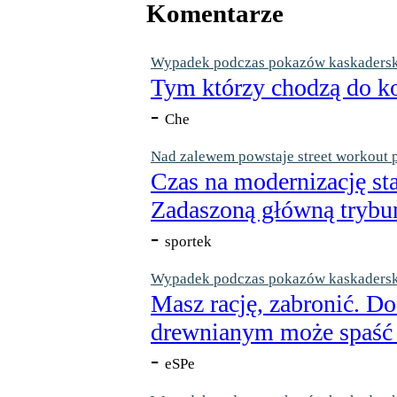
Komentarze
Wypadek podczas pokazów kaskaderskic
Tym którzy chodzą do ko
-
Che
Nad zalewem powstaje street workout 
Czas na modernizację st
Zadaszoną główną trybun
-
sportek
Wypadek podczas pokazów kaskaderskic
Masz rację, zabronić. Do
drewnianym może spaść n
-
eSPe