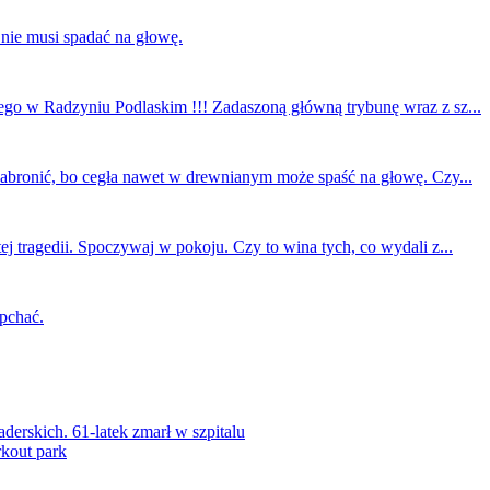
 nie musi spadać na głowę.
ego w Radzyniu Podlaskim !!! Zadaszoną główną trybunę wraz z sz...
 zabronić, bo cegła nawet w drewnianym może spaść na głowę. Czy...
ej tragedii. Spoczywaj w pokoju. Czy to wina tych, co wydali z...
 pchać.
rskich. 61-latek zmarł w szpitalu
kout park