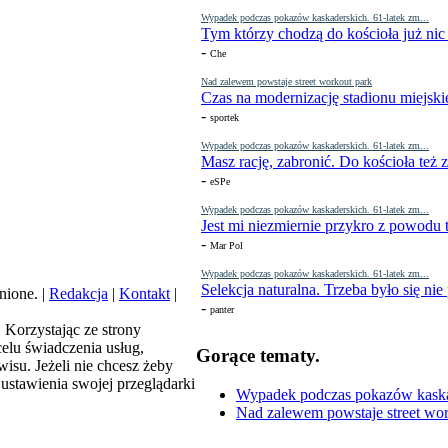
Wypadek podczas pokazów kaskaderskich. 61-latek zm...
Tym którzy chodzą do kościoła już nic
-
Che
Nad zalewem powstaje street workout park
Czas na modernizację stadionu miejski
-
sportek
Wypadek podczas pokazów kaskaderskich. 61-latek zm...
Masz rację, zabronić. Do kościoła też
-
eSPe
Wypadek podczas pokazów kaskaderskich. 61-latek zm...
Jest mi niezmiernie przykro z powodu t
-
Mar Pol
Wypadek podczas pokazów kaskaderskich. 61-latek zm...
Selekcja naturalna. Trzeba było się nie
nione. |
Redakcja
|
Kontakt
|
-
panter
. Korzystając ze strony
elu świadczenia usług,
Gorące tematy.
isu. Jeżeli nie chcesz żeby
ustawienia swojej przeglądarki
Wypadek podczas pokazów kaskade
Nad zalewem powstaje street wor