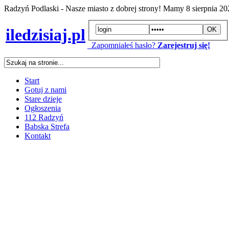
Radzyń Podlaski - Nasze miasto z dobrej strony! Mamy
8 sierpnia 2
iledzisiaj.pl
Zapomniałeś hasło?
Zarejestruj się!
Start
Gotuj z nami
Stare dzieje
Ogłoszenia
112 Radzyń
Babska Strefa
Kontakt