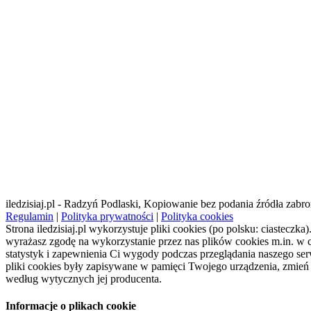
iledzisiaj.pl - Radzyń Podlaski, Kopiowanie bez podania źródła zabro
Regulamin
|
Polityka prywatności
|
Polityka cookies
Strona iledzisiaj.pl wykorzystuje pliki cookies (po polsku: ciasteczka)
wyrażasz zgodę na wykorzystanie przez nas plików cookies m.in. w c
statystyk i zapewnienia Ci wygody podczas przeglądania naszego serw
pliki cookies były zapisywane w pamięci Twojego urządzenia, zmień 
według wytycznych jej producenta.
Informacje o plikach cookie