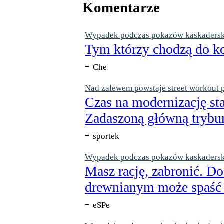
Komentarze
Wypadek podczas pokazów kaskaderskic
Tym którzy chodzą do ko
-
Che
Nad zalewem powstaje street workout 
Czas na modernizację st
Zadaszoną główną trybun
-
sportek
Wypadek podczas pokazów kaskaderskic
Masz rację, zabronić. Do
drewnianym może spaść n
-
eSPe