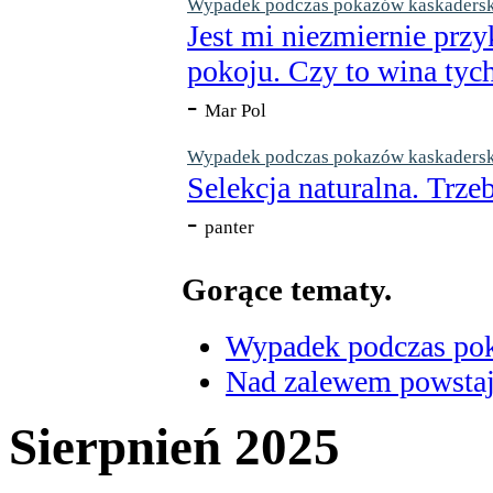
Wypadek podczas pokazów kaskaderskic
Jest mi niezmiernie przy
pokoju. Czy to wina tych
-
Mar Pol
Wypadek podczas pokazów kaskaderskic
Selekcja naturalna. Trzeb
-
panter
Gorące tematy.
Wypadek podczas poka
Nad zalewem powstaje
Sierpnień 2025