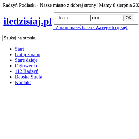
Radzyń Podlaski - Nasze miasto z dobrej strony! Mamy
8 sierpnia 2
iledzisiaj.pl
Zapomniałeś hasło?
Zarejestruj się!
Start
Gotuj z nami
Stare dzieje
Ogłoszenia
112 Radzyń
Babska Strefa
Kontakt