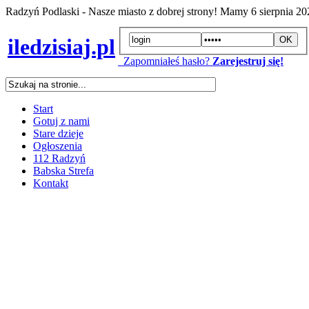
Radzyń Podlaski - Nasze miasto z dobrej strony! Mamy
6 sierpnia 2
iledzisiaj.pl
Zapomniałeś hasło?
Zarejestruj się!
Start
Gotuj z nami
Stare dzieje
Ogłoszenia
112 Radzyń
Babska Strefa
Kontakt