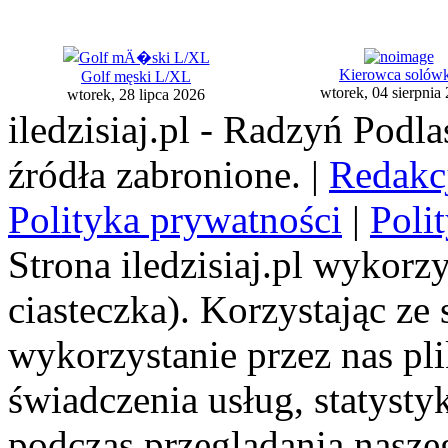
Kierowca solów
Golf męski L/XL
wtorek, 04 sierpnia
wtorek, 28 lipca 2026
iledzisiaj.pl - Radzyń Podl
źródła zabronione. |
Redakc
Polityka prywatności
|
Poli
Strona iledzisiaj.pl wykorzy
ciasteczka). Korzystając ze
wykorzystanie przez nas pl
świadczenia usług, statyst
podczas przeglądania naszeg