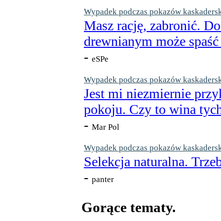
Wypadek podczas pokazów kaskaderskic
Masz rację, zabronić. Do
drewnianym może spaść n
-
eSPe
Wypadek podczas pokazów kaskaderskic
Jest mi niezmiernie przy
pokoju. Czy to wina tych
-
Mar Pol
Wypadek podczas pokazów kaskaderskic
Selekcja naturalna. Trzeb
-
panter
Gorące tematy.