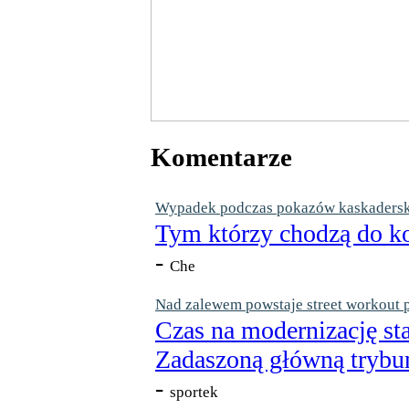
Komentarze
Wypadek podczas pokazów kaskaderskic
Tym którzy chodzą do ko
-
Che
Nad zalewem powstaje street workout 
Czas na modernizację st
Zadaszoną główną trybun
-
sportek