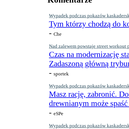
Wypadek podczas pokazów kaskaderskic
Tym którzy chodzą do ko
-
Che
Nad zalewem powstaje street workout 
Czas na modernizację st
Zadaszoną główną trybun
-
sportek
Wypadek podczas pokazów kaskaderskic
Masz rację, zabronić. Do
drewnianym może spaść n
-
eSPe
Wypadek podczas pokazów kaskaderskic