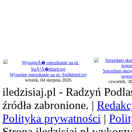
Sprzedam skrzy
Wynajmę mieszkanie na ul. Spółdzielczej
pojem
wtorek, 04 sierpnia 2026
czwartek, 30
iledzisiaj.pl - Radzyń Podl
źródła zabronione. |
Redakc
Polityka prywatności
|
Poli
Strona iledzisiaj.pl wykorzy