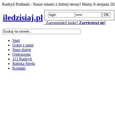
Radzyń Podlaski - Nasze miasto z dobrej strony! Mamy
8 sierpnia 2
iledzisiaj.pl
Zapomniałeś hasło?
Zarejestruj się!
Start
Gotuj z nami
Stare dzieje
Ogłoszenia
112 Radzyń
Babska Strefa
Kontakt