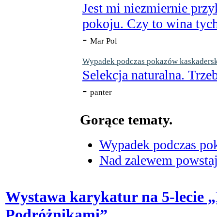
Jest mi niezmiernie przy
pokoju. Czy to wina tych
-
Mar Pol
Wypadek podczas pokazów kaskaderskic
Selekcja naturalna. Trzeb
-
panter
Gorące tematy.
Wypadek podczas poka
Nad zalewem powstaje
Wystawa karykatur na 5-lecie 
Podróżnikami”