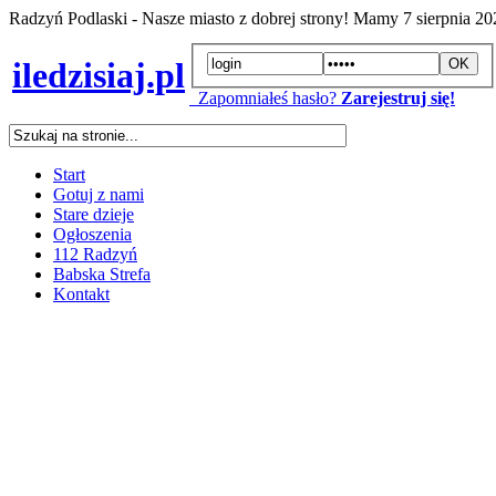
Radzyń Podlaski - Nasze miasto z dobrej strony! Mamy
7 sierpnia 2
iledzisiaj.pl
Zapomniałeś hasło?
Zarejestruj się!
Start
Gotuj z nami
Stare dzieje
Ogłoszenia
112 Radzyń
Babska Strefa
Kontakt