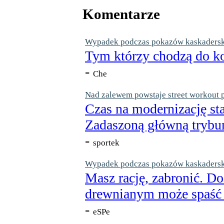
Komentarze
Wypadek podczas pokazów kaskaderskic
Tym którzy chodzą do ko
-
Che
Nad zalewem powstaje street workout 
Czas na modernizację st
Zadaszoną główną trybun
-
sportek
Wypadek podczas pokazów kaskaderskic
Masz rację, zabronić. Do
drewnianym może spaść n
-
eSPe