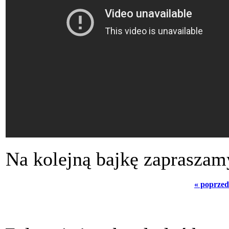
Na kolejną bajkę zapraszamy
« poprzed