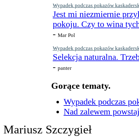
Wypadek podczas pokazów kaskaderskic
Jest mi niezmiernie przy
pokoju. Czy to wina tych
-
Mar Pol
Wypadek podczas pokazów kaskaderskic
Selekcja naturalna. Trzeb
-
panter
Gorące tematy.
Wypadek podczas poka
Nad zalewem powstaje
Mariusz Szczygieł