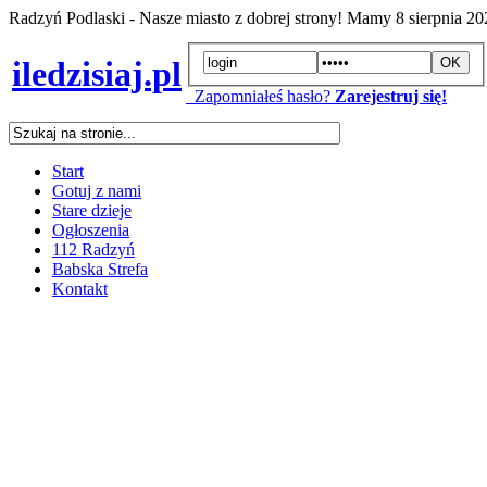
Radzyń Podlaski - Nasze miasto z dobrej strony! Mamy
8 sierpnia 2
iledzisiaj.pl
Zapomniałeś hasło?
Zarejestruj się!
Start
Gotuj z nami
Stare dzieje
Ogłoszenia
112 Radzyń
Babska Strefa
Kontakt