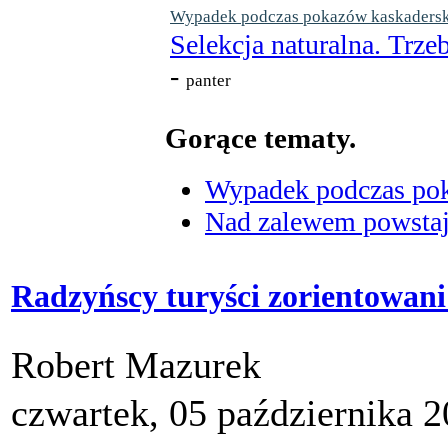
Wypadek podczas pokazów kaskaderskic
Selekcja naturalna. Trzeb
-
panter
Gorące tematy.
Wypadek podczas poka
Nad zalewem powstaje
Radzyńscy turyści zorientowani
Robert Mazurek
czwartek, 05 października 