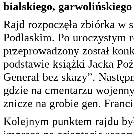
bialskiego, garwolińskiego
Rajd rozpoczęła zbiórka w s
Podlaskim. Po uroczystym 
przeprowadzony został kon
podstawie książki Jacka Po
Generał bez skazy”. Następn
gdzie na cmentarzu wojennym
znicze na grobie gen. Franci
Kolejnym punktem rajdu był