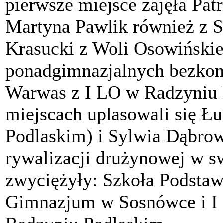
pierwsze miejsce zajęła Pa
Martyna Pawlik również z S
Krasucki z Woli Osowińskie
ponadgimnazjalnych bezkonk
Warwas z I LO w Radzyniu 
miejscach uplasowali się Ł
Podlaskim) i Sylwia Dąbro
rywalizacji drużynowej w s
zwyciężyły: Szkoła Podsta
Gimnazjum w Sosnówce i I 