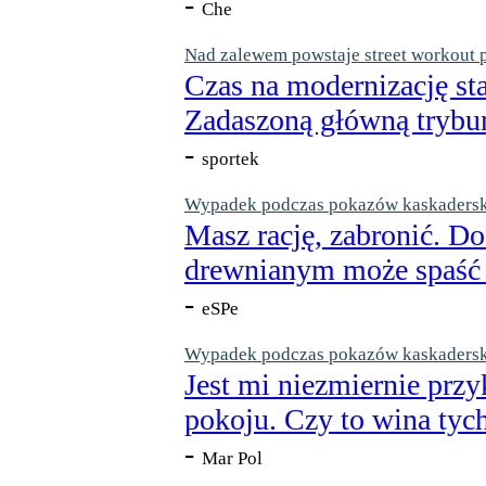
-
Che
Nad zalewem powstaje street workout 
Czas na modernizację st
Zadaszoną główną trybun
-
sportek
Wypadek podczas pokazów kaskaderskic
Masz rację, zabronić. Do
drewnianym może spaść n
-
eSPe
Wypadek podczas pokazów kaskaderskic
Jest mi niezmiernie przy
pokoju. Czy to wina tych
-
Mar Pol