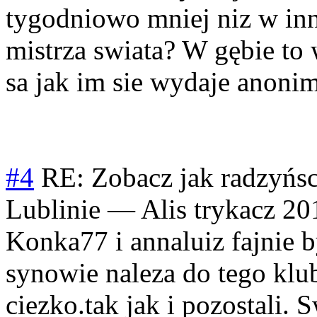
tygodniowo mniej niz w i
mistrza swiata? W gębie to
sa jak im sie wydaje anoni
#4
RE: Zobacz jak radzyńsc
Lublinie
—
Alis trykacz
20
Konka77 i annaluiz fajnie
synowie naleza do tego klu
ciezko.tak jak i pozostali.