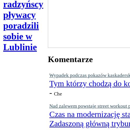
radzyńscy
pływacy
poradzili
sobie w
Lublinie
Komentarze
Wypadek podczas pokazów kaskaderskic
Tym którzy chodzą do ko
-
Che
Nad zalewem powstaje street workout 
Czas na modernizację st
Zadaszoną główną trybun