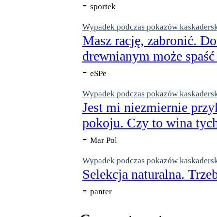
-
sportek
Wypadek podczas pokazów kaskaderskic
Masz rację, zabronić. Do
drewnianym może spaść n
-
eSPe
Wypadek podczas pokazów kaskaderskic
Jest mi niezmiernie przy
pokoju. Czy to wina tych
-
Mar Pol
Wypadek podczas pokazów kaskaderskic
Selekcja naturalna. Trzeb
-
panter