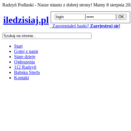
Radzyń Podlaski - Nasze miasto z dobrej strony! Mamy
8 sierpnia 2
iledzisiaj.pl
Zapomniałeś hasło?
Zarejestruj się!
Start
Gotuj z nami
Stare dzieje
Ogłoszenia
112 Radzyń
Babska Strefa
Kontakt