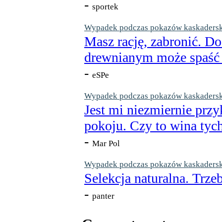
-
sportek
Wypadek podczas pokazów kaskaderskic
Masz rację, zabronić. Do
drewnianym może spaść n
-
eSPe
Wypadek podczas pokazów kaskaderskic
Jest mi niezmiernie przy
pokoju. Czy to wina tych
-
Mar Pol
Wypadek podczas pokazów kaskaderskic
Selekcja naturalna. Trzeb
-
panter