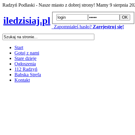
Radzyń Podlaski - Nasze miasto z dobrej strony! Mamy
9 sierpnia 2
iledzisiaj.pl
Zapomniałeś hasło?
Zarejestruj się!
Start
Gotuj z nami
Stare dzieje
Ogłoszenia
112 Radzyń
Babska Strefa
Kontakt