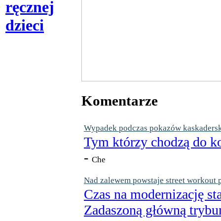
ręcznej
dzieci
Komentarze
Wypadek podczas pokazów kaskaderskic
Tym którzy chodzą do ko
-
Che
Nad zalewem powstaje street workout 
Czas na modernizację st
Zadaszoną główną trybun