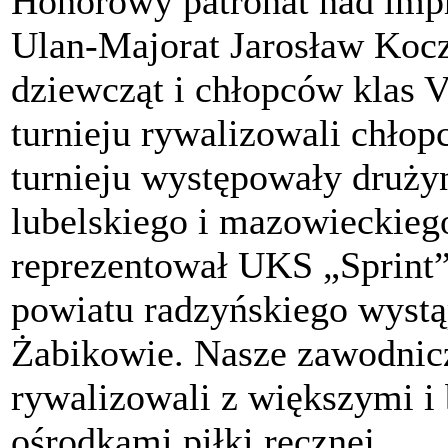
Honorowy patronat nad imp
Ulan-Majorat Jarosław Kocz
dziewcząt i chłopców klas 
turnieju rywalizowali chło
turnieju występowały druż
lubelskiego i mazowieckie
reprezentował UKS „Sprint”
powiatu radzyńskiego wystą
Żabikowie. Nasze zawodnicz
rywalizowali z większymi i
ośrodkami piłki ręcznej.