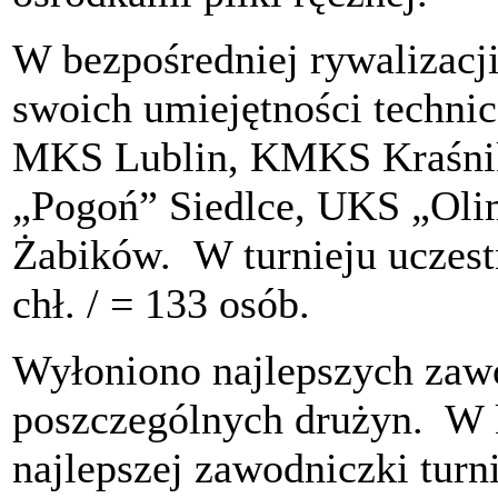
W bezpośredniej rywalizacj
swoich umiejętności technic
MKS Lublin, KMKS Kraśni
„Pogoń” Siedlce, UKS „Olim
Żabików. W turnieju uczestn
chł. / = 133 osób.
Wyłoniono najlepszych zaw
poszczególnych drużyn. W k
najlepszej zawodniczki tur