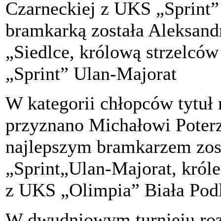
Czarneckiej z UKS „Sprint”
bramkarką została Aleksan
„Siedlce, królową strzelcó
„Sprint” Ulan-Majorat
W kategorii chłopców tytuł 
przyznano Michałowi Poter
najlepszym bramkarzem zos
„Sprint„Ulan-Majorat, król
z UKS „Olimpia” Biała Podl
W dwudniowym turnieju roz