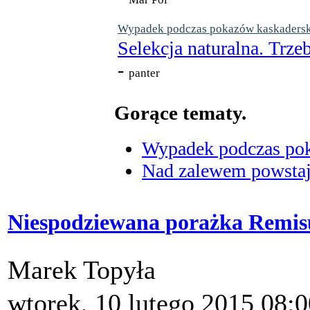
Wypadek podczas pokazów kaskaderskic
Selekcja naturalna. Trzeb
-
panter
Gorące tematy.
Wypadek podczas poka
Nad zalewem powstaje
Niespodziewana porażka Remis
Marek Topyła
wtorek, 10 lutego 2015 08:0