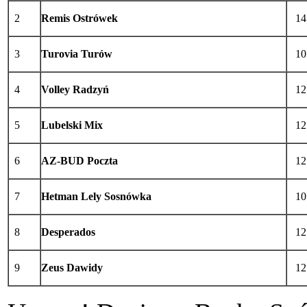
2
Remis Ostrówek
14
3
Turovia Turów
10
4
Volley Radzyń
12
5
Lubelski Mix
12
6
AZ-BUD Poczta
12
7
Hetman Lely Sosnówka
10
8
Desperados
12
9
Zeus Dawidy
12