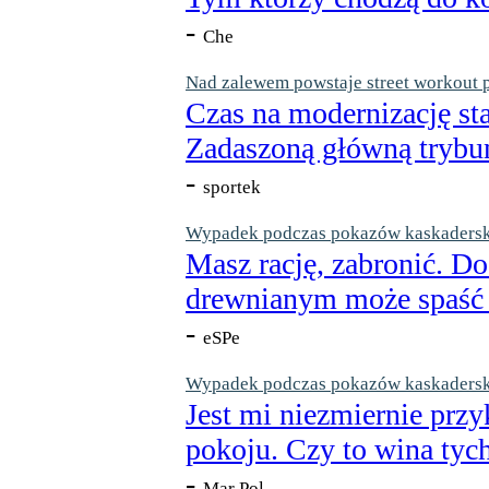
-
Che
Nad zalewem powstaje street workout 
Czas na modernizację st
Zadaszoną główną trybun
-
sportek
Wypadek podczas pokazów kaskaderskic
Masz rację, zabronić. Do
drewnianym może spaść n
-
eSPe
Wypadek podczas pokazów kaskaderskic
Jest mi niezmiernie przy
pokoju. Czy to wina tych
-
Mar Pol