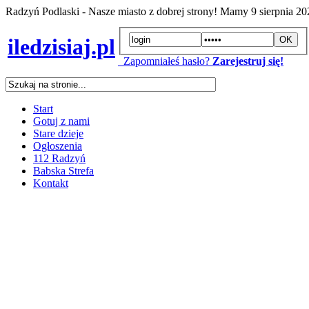
Radzyń Podlaski - Nasze miasto z dobrej strony! Mamy
9 sierpnia 2
iledzisiaj.pl
Zapomniałeś hasło?
Zarejestruj się!
Start
Gotuj z nami
Stare dzieje
Ogłoszenia
112 Radzyń
Babska Strefa
Kontakt