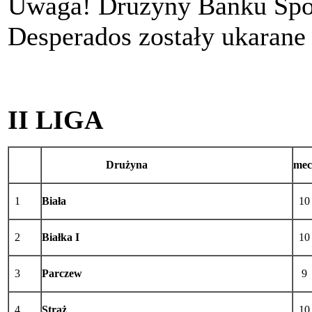
Uwaga! Drużyny Banku Spó
Desperados zostały ukarane 
II LIGA
Drużyna
mec
1
Biała
10
2
Białka I
10
3
Parczew
9
4
Straż
10