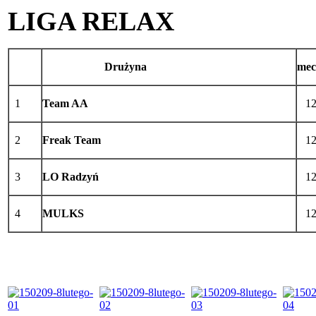
LIGA RELAX
Drużyna
mec
1
Team AA
1
2
Freak Team
1
3
LO Radzyń
1
4
MULKS
1