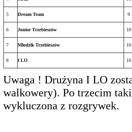
5
Dream Team
9
6
Junior Trzebieszów
10
7
Młodzik Trzebieszów
10
8
I LO
10
Uwaga ! Drużyna I LO zosta
walkowery). Po trzecim tak
wykluczona z rozgrywek.