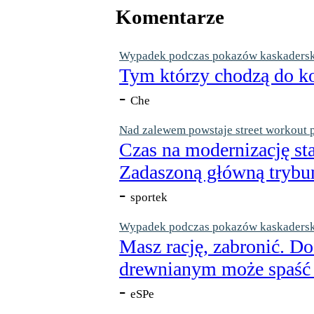
Komentarze
Wypadek podczas pokazów kaskaderskic
Tym którzy chodzą do ko
-
Che
Nad zalewem powstaje street workout 
Czas na modernizację st
Zadaszoną główną trybun
-
sportek
Wypadek podczas pokazów kaskaderskic
Masz rację, zabronić. Do
drewnianym może spaść n
-
eSPe