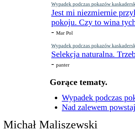
Wypadek podczas pokazów kaskaderskic
Jest mi niezmiernie przy
pokoju. Czy to wina tych
-
Mar Pol
Wypadek podczas pokazów kaskaderskic
Selekcja naturalna. Trzeb
-
panter
Gorące tematy.
Wypadek podczas poka
Nad zalewem powstaje
Michał Maliszewski