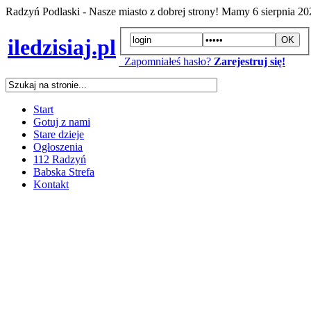
Radzyń Podlaski - Nasze miasto z dobrej strony! Mamy
6 sierpnia 2
iledzisiaj.pl
Zapomniałeś hasło?
Zarejestruj się!
Start
Gotuj z nami
Stare dzieje
Ogłoszenia
112 Radzyń
Babska Strefa
Kontakt