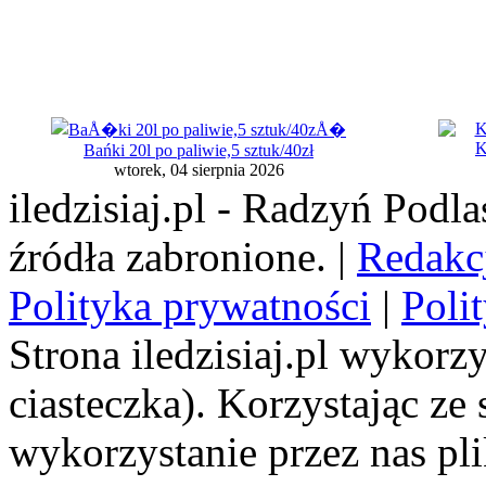
K
Bańki 20l po paliwie,5 sztuk/40zł
wtorek, 04 sierpnia 2026
iledzisiaj.pl - Radzyń Podl
źródła zabronione. |
Redakc
Polityka prywatności
|
Poli
Strona iledzisiaj.pl wykorzy
ciasteczka). Korzystając ze
wykorzystanie przez nas pl