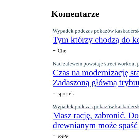
Komentarze
Wypadek podczas pokazów kaskaderskic
Tym którzy chodzą do ko
-
Che
Nad zalewem powstaje street workout 
Czas na modernizację st
Zadaszoną główną trybun
-
sportek
Wypadek podczas pokazów kaskaderskic
Masz rację, zabronić. Do
drewnianym może spaść n
-
eSPe