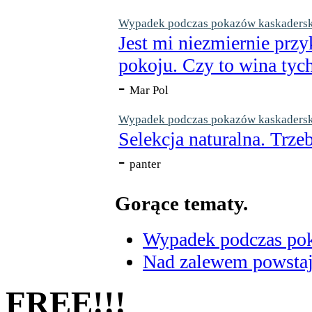
Wypadek podczas pokazów kaskaderskic
Jest mi niezmiernie przy
pokoju. Czy to wina tych
-
Mar Pol
Wypadek podczas pokazów kaskaderskic
Selekcja naturalna. Trzeb
-
panter
Gorące tematy.
Wypadek podczas poka
Nad zalewem powstaje
FREE!!!