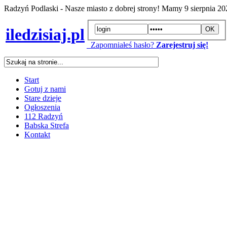
Radzyń Podlaski - Nasze miasto z dobrej strony! Mamy
9 sierpnia 2
iledzisiaj.pl
Zapomniałeś hasło?
Zarejestruj się!
Start
Gotuj z nami
Stare dzieje
Ogłoszenia
112 Radzyń
Babska Strefa
Kontakt