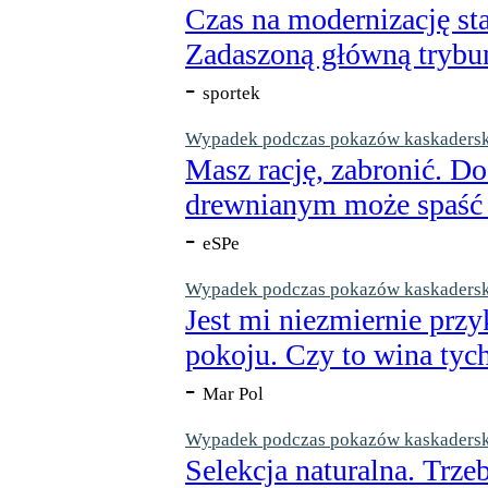
Czas na modernizację st
Zadaszoną główną trybun
-
sportek
Wypadek podczas pokazów kaskaderskic
Masz rację, zabronić. Do
drewnianym może spaść n
-
eSPe
Wypadek podczas pokazów kaskaderskic
Jest mi niezmiernie przy
pokoju. Czy to wina tych
-
Mar Pol
Wypadek podczas pokazów kaskaderskic
Selekcja naturalna. Trzeb