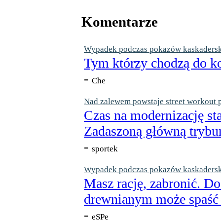
Komentarze
Wypadek podczas pokazów kaskaderskic
Tym którzy chodzą do ko
-
Che
Nad zalewem powstaje street workout 
Czas na modernizację st
Zadaszoną główną trybun
-
sportek
Wypadek podczas pokazów kaskaderskic
Masz rację, zabronić. Do
drewnianym może spaść n
-
eSPe