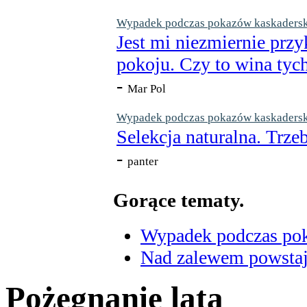
Wypadek podczas pokazów kaskaderskic
Jest mi niezmiernie przy
pokoju. Czy to wina tych
-
Mar Pol
Wypadek podczas pokazów kaskaderskic
Selekcja naturalna. Trzeb
-
panter
Gorące tematy.
Wypadek podczas poka
Nad zalewem powstaje
Pożegnanie lata