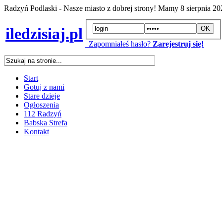
Radzyń Podlaski - Nasze miasto z dobrej strony! Mamy
8 sierpnia 2
iledzisiaj.pl
Zapomniałeś hasło?
Zarejestruj się!
Start
Gotuj z nami
Stare dzieje
Ogłoszenia
112 Radzyń
Babska Strefa
Kontakt