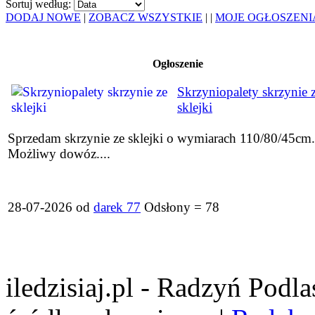
Sortuj według:
DODAJ NOWE
|
ZOBACZ WSZYSTKIE
|
|
MOJE OGŁOSZENI
Ogłoszenie
Skrzyniopalety skrzynie 
sklejki
Sprzedam skrzynie ze sklejki o wymiarach 110/80/45cm.
Możliwy dowóz....
28-07-2026 od
darek 77
Odsłony = 78
iledzisiaj.pl - Radzyń Podl