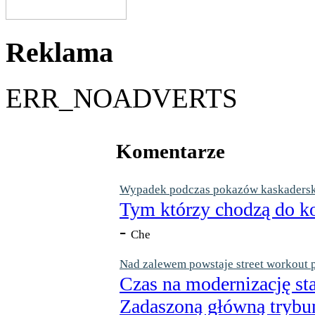
Reklama
ERR_NOADVERTS
Komentarze
Wypadek podczas pokazów kaskaderskic
Tym którzy chodzą do ko
-
Che
Nad zalewem powstaje street workout 
Czas na modernizację st
Zadaszoną główną trybun