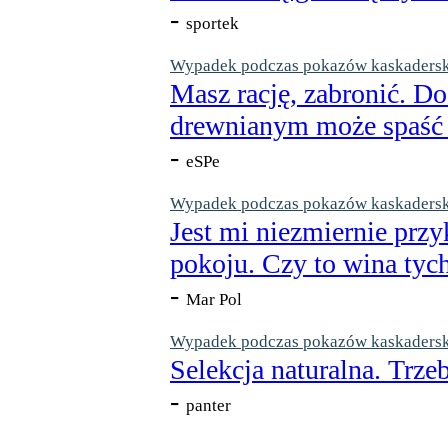
-
sportek
Wypadek podczas pokazów kaskaderskic
Masz rację, zabronić. Do
drewnianym może spaść n
-
eSPe
Wypadek podczas pokazów kaskaderskic
Jest mi niezmiernie przy
pokoju. Czy to wina tych
-
Mar Pol
Wypadek podczas pokazów kaskaderskic
Selekcja naturalna. Trzeb
-
panter