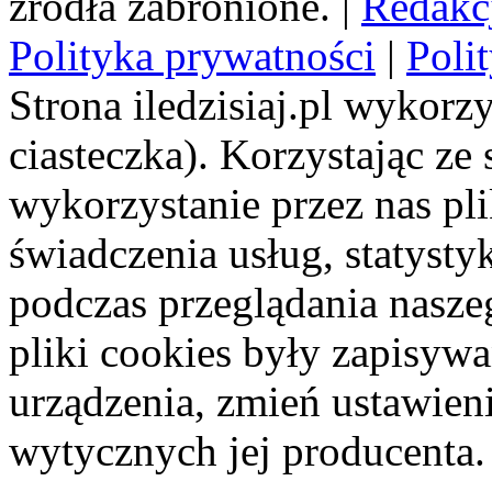
źródła zabronione. |
Redakc
Polityka prywatności
|
Poli
Strona iledzisiaj.pl wykorzy
ciasteczka). Korzystając ze
wykorzystanie przez nas pl
świadczenia usług, statyst
podczas przeglądania naszeg
pliki cookies były zapisyw
urządzenia, zmień ustawien
wytycznych jej producenta.